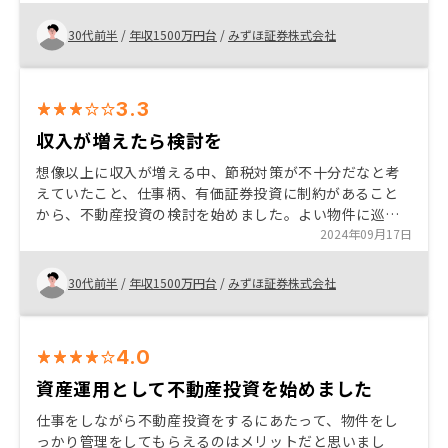
りますが）豊富な選択肢から検討できると思います。 ア
プリの改善余地は大いにあると思います。期待していま
30代前半
/
年収1500万円台
/
みずほ証券株式会社
すので、よろしくお願いします。
3.3
収入が増えたら検討を
想像以上に収入が増える中、節税対策が不十分だなと考
えていたこと、仕事柄、有価証券投資に制約があること
から、不動産投資の検討を始めました。よい物件に巡り
合うことができるかどうかは多分に運の要素が大きいと
2024年09月17日
思いますが、私の意向を汲み取り、様々な物件を紹介し
ていただき、これだと思えるものに出会えたので購入を
30代前半
/
年収1500万円台
/
みずほ証券株式会社
決めました。
4.0
資産運用として不動産投資を始めました
仕事をしながら不動産投資をするにあたって、物件をし
っかり管理をしてもらえるのはメリットだと思いまし