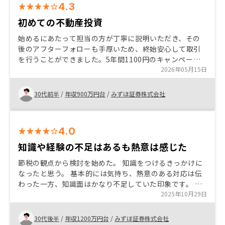
4.3
初めての不動産投資
始めるにあたって担当の方が丁寧に説明いただき、その
後のアフターフォローも手厚いため、終始安心して取引
を行うことができました。5年間1100円のキャンペーン
の活用などもあり、自分が考えている将来的な出口の部
2026年05月15日
分までフォローいただけたのが良かったです。
30代前半
/
年収900万円台
/
みずほ証券株式会社
4.0
知識や経験の不足はあるも熱意は感じた
節税の観点から検討を始めた。 知識をつけるきっかけに
なったと思う。 基本的には気持ち、熱意のある対応は伝
わった一方、知識面はかなり不足していた印象です。 築
フル物件のリスク説明に関してはより十分にする必要あ
2025年10月29日
ると思いました。 不安な点を聞いた際には、こうだから
大丈夫というセールストーク的な文言だったように思
30代後半
/
年収1200万円台
/
みずほ証券株式会社