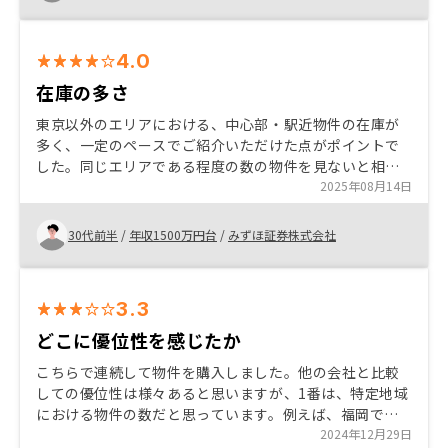
い、顧客目線ではないなと感じました。
4.0
在庫の多さ
東京以外のエリアにおける、中心部・駅近物件の在庫が
多く、一定のペースでご紹介いただけた点がポイントで
した。同じエリアである程度の数の物件を見ないと相場
感を掴めないので、月1-2回のペースで物件を紹介してい
2025年08月14日
ただけたことで、検討しやすくなりました。
30代前半
/
年収1500万円台
/
みずほ証券株式会社
3.3
どこに優位性を感じたか
こちらで連続して物件を購入しました。他の会社と比較
しての優位性は様々あると思いますが、1番は、特定地域
における物件の数だと思っています。例えば、福岡で物
件を探すのであれば、（もちろんエリアの良し悪しはあ
2024年12月29日