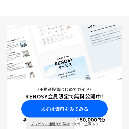
不動産投資はじめてガイド
RENOSY会員限定で無料公開中！
まずは資料をみてみる
※
初回面談で
ポイント
50,000
円分
PayPay
プレゼント適用条件詳細
※条件・上限あり