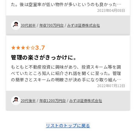
た。後は空室率が低い物件が多いというのも良かったと
思います。不動産投資は初めてなので不安に思うことも
2023年04月08日
ありますが、将来のための資産運用として何もしないこ
との方がリスクだと思います。
30代前半
/
年収700万円台
/
みずほ証券株式会社
3.7
管理の楽さがきっかけに。
もともと不動産投資に興味があり、投資スキーム等を調
べていたところ知人に紹介され話を聞くに至った。管理
の簡単さとスキームの明瞭さが決め手になり取り組ん
だ。物件はもう少し割安、かつワイドレンジで紹介いた
2022年07月12日
だけると追加を検討する材料になるとおもう。
20代後半
/
年収1200万円台
/
みずほ証券株式会社
リストのトップに戻る