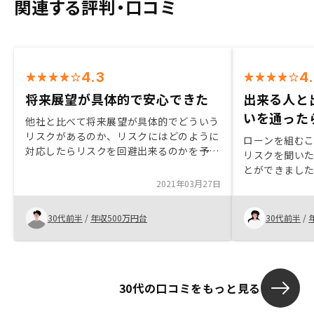
関連する評判・口コミ
4.3
4
将来展望が具体的で安心できた
出来る人と
いを通った
他社と比べて将来展望が具体的でどういう
リスクがあるのか、リスクにはどのように
ローンを組む
対応したらリスクを回避出来るのかを予想
リスクを聞い
することが出来た社員さんの活用実績と内
とができまし
容などを例示してもらえるとより具体的に
2021年03月27日
る人がいる）
将来予測が立てられる
たてNISAを
味があったの
30代前半
/
年収500万円台
30代前半
/
投資に回そう
30代の口コミをもっと見る