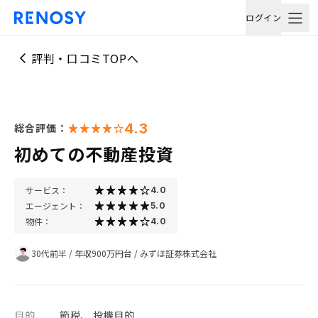
ログイン
評判・口コミTOPへ
4.3
総合評価：
初めての不動産投資
サービス：
4.0
エージェント：
5.0
物件：
4.0
30代前半
/
年収900万円台
/
みずほ証券株式会社
目的
節税、 投機目的