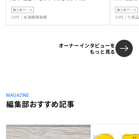
購入時データ
購入時データ
20代 / 金融機関勤務
50代 / 化
オーナーインタビューを
もっと見る
MAGAZINE
編集部おすすめ記事