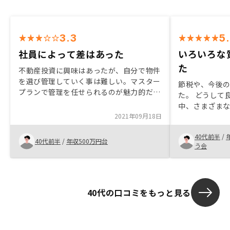
3.3
5
社員によって差はあった
いろいろな
た
不動産投資に興味はあったが、自分で物件
を選び管理していく事は難しい。マスター
節税や、今後
プランで管理を任せられるのが魅力的だっ
た。 どうして
た。1点目、貴社のオフィスを見たけど豪
中、さまざま
華で勢いがあると感じる反面、固定費用の
2021年09月18日
わかりやすかっ
高さを心配してしまった。単純に見せてび
はなく、自身
っくりでは無く、社員から「やり甲斐を感
40代前半
/
ルの利益率など
40代前半
/
年収500万円台
じる」「会社が急成長をしている」等、コ
う会
った。 また確
メントや説明をして欲しかった。 ２点
など丁寧なサ
目、貴社セールス担当要員間の見識に差が
有ると感じた。会社の研修で習った事をそ
のまま喋る人では、客として退屈で話を続
40代の口コミをもっと見る
けたいとは思わない。相手の話を聞きなが
ら相手のツボへポイントをデリバリーして
欲しい。