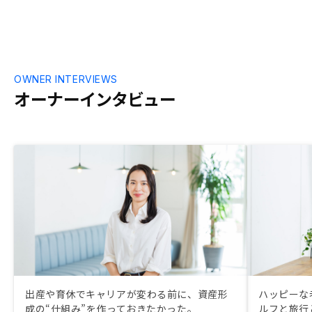
できて、本業が多忙でも放置できるのが魅
力でした。積立感覚でできるのが素晴らし
いです。ウェブサイトのマイページやアプ
リへの状況の反映が遅いなと感じました。
いつまでもローンの書類「未提出」でした
ので。
OWNER INTERVIEWS
オーナーインタビュー
出産や育休でキャリアが変わる前に、資産形
ハッピーな
成の“仕組み”を作っておきたかった。
ルフと旅行