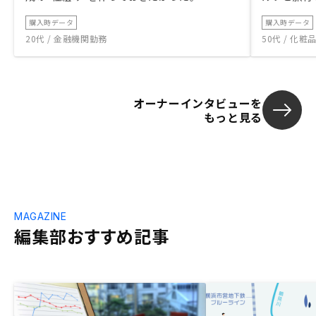
購入時データ
購入時データ
20代 / 金融機関勤務
50代 / 化
オーナーインタビューを
もっと見る
MAGAZINE
編集部おすすめ記事