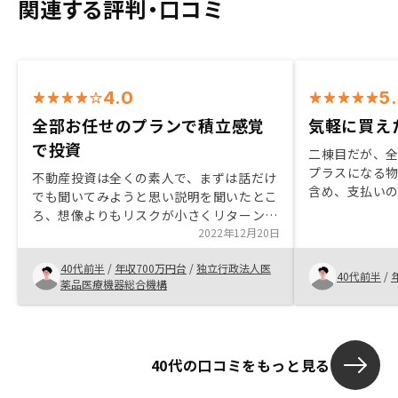
関連する評判・口コミ
4.0
5
全部お任せのプランで積立感覚
気軽に買え
で投資
二棟目だが、
プラスになる
不動産投資は全くの素人で、まずは話だけ
含め、支払い
でも聞いてみようと思い説明を聞いたとこ
い、購入した
ろ、想像よりもリスクが小さくリターンが
当者とも非常
大きいと感じ、あっという間に契約まで至
2022年12月20日
やすく、スピ
りました。複数の担当者がチームで対応し
40代前半
/
年収700万円台
/
独立行政法人医
てくださって、契約までもスムーズでした
40代前半
/
薬品医療機器総合機構
し、細かいところまで気軽に質問できて教
えていただけたので、安心感がありまし
た。 不動産投資というと、空室リスクや
管理が大変などのデメリットを感じていま
40代の口コミをもっと見る
したが、家賃保証と管理すべてお任せのプ
ランにすれば、リスクも手間も大幅に軽減