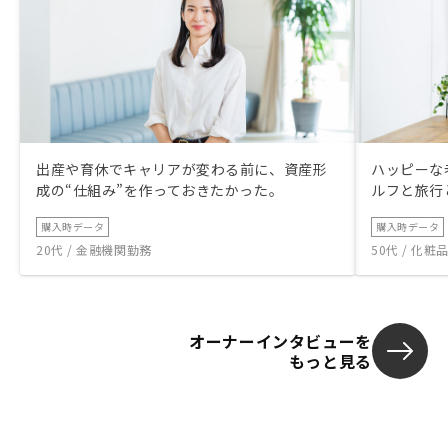
出産や育休でキャリアが変わる前に、資産形
ハッピーな
成の“仕組み”を作っておきたかった。
ルフと旅行
購入時データ
購入時データ
20代 / 金融機関勤務
50代 / 化
オーナーインタビューを
もっと見る