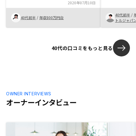
かったです。すぐに購入する予定はなかっ
2020年07月10日
な為に他で購入
たのですが、良い条件の物件を紹介いただ
た。また、過
40代前半
/
いたことが決め手となりました。新型コロ
たので、引き
40代前半
/
年収800万円台
トルジャパ
ナの影響で、急遽オンラインでご対応いた
だきましたので慣れていないところもあっ
たと思います。今後は体制も整って、手順
などの事前説明も充実してくることと思い
40代の口コミをもっと見る
ます。
OWNER INTERVIEWS
オーナーインタビュー