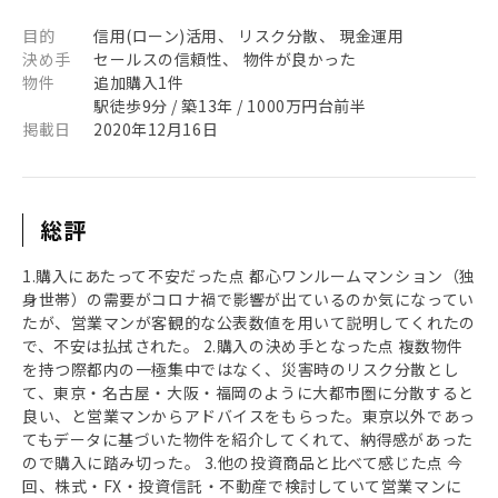
目的
信用(ローン)活用、 リスク分散、 現金運用
決め手
セールスの信頼性、 物件が良かった
物件
追加購入1件
駅徒歩9分 / 築13年 / 1000万円台前半
掲載日
2020年12月16日
総評
1.購入にあたって不安だった点 都心ワンルームマンション（独
身世帯）の需要がコロナ禍で影響が出ているのか気になってい
たが、営業マンが客観的な公表数値を用いて説明してくれたの
で、不安は払拭された。 2.購入の決め手となった点 複数物件
を持つ際都内の一極集中ではなく、災害時のリスク分散とし
て、東京・名古屋・大阪・福岡のように大都市圏に分散すると
良い、と営業マンからアドバイスをもらった。東京以外であっ
てもデータに基づいた物件を紹介してくれて、納得感があった
ので購入に踏み切った。 3.他の投資商品と比べて感じた点 今
回、株式・FX・投資信託・不動産で検討していて営業マンに