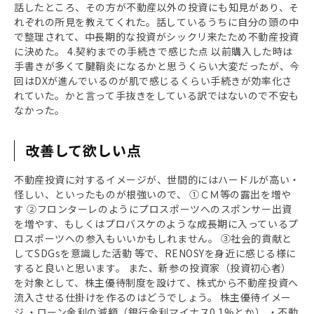
話したところ、その方が不動産以外の投資にも知見があり、そ
れぞれの所見を教えてくれた。話しているうちに自分の頭の中
で整理されて、中長期的な投資がシックリ来たため不動産投資
に決めた。 4.契約までの手続きで感じた点 以前購入した時は
手書きが多くて腱鞘炎になるかと思うくらい大変だったが、今
回はDXが進んでいるのが肌で感じるくらい手続きが効率化さ
れていた。かと言って手抜きをしている訳ではないので不安も
なかった。
改善して欲しい点
不動産投資に対するイメージが、世間的にはハードルが高い・
怪しい、といったものが根強いので、 ①ＣＭ等の露出を増や
す ②フロンターレのようにプロスポーツへのスポンサー出資
を増やす、もしくはプロバスケのような成長期に入っているプ
ロスポーツへの参入もいいかもしれません。 ③社会的貢献と
してSDGsを意識した活動 等で、RENOSYを身近に感じる様に
すると良いと思います。 また、新参の投資家（投資初心者）
を対象として、株主優待制度を設けて、株式から不動産投資へ
流入させる仕掛けを作るのはどうでしょう。 株主優待イメー
ジ ・ローン金利の減額（銀行金利マイナス0.1%とか） ・不動