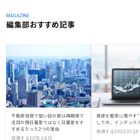
MAGAZINE
編集部おすすめ記事
不動産投資で狙い目の駅は再開発で
資産を堅実に増やす“
注目の西日暮里ではなく日暮里をす
しての、インデック
すめるたった2つの理由
投資する
2020.01.24
投資する
2018.04.13