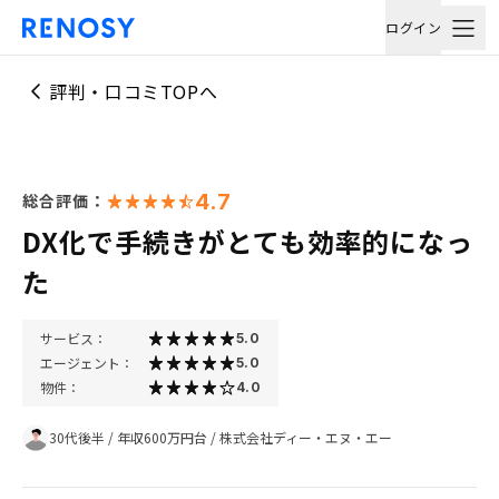
ログイン
評判・口コミTOPへ
4.7
総合評価：
DX化で手続きがとても効率的になっ
た
サービス：
5.0
エージェント：
5.0
物件：
4.0
30代後半
/
年収600万円台
/
株式会社ディー・エヌ・エー