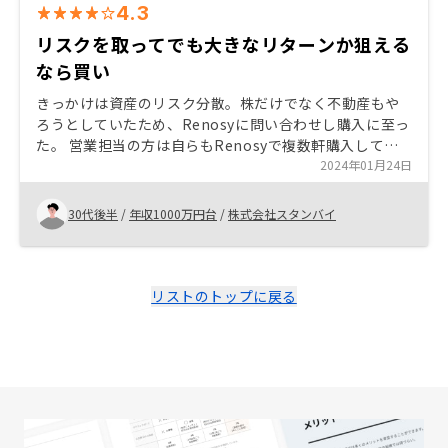
4.3
リスクを取ってでも大きなリターンか狙える
なら買い
きっかけは資産のリスク分散。株だけでなく不動産もや
ろうとしていたため、Renosyに問い合わせし購入に至っ
た。 営業担当の方は自らもRenosyで複数軒購入してお
り、そこは大きな後押しになった。 またシミュレーショ
2024年01月24日
ンも事細かに説明してくれてため、購入する上で不安は
なかった。 しかし万が一のケースでも自分の資産の範囲
30代後半
/
年収1000万円台
/
株式会社スタンバイ
内で対応可能であり、かつ将来的に4桁以上のリターンが
見込める可能性があったので決めたが、そうでなければ
購入に至らなかった可能性はある。 物件は良いとは思う
し営業担当の方も優秀で信頼できるが、結局自分の身は
リストのトップに戻る
自分で守ることになるので、リスクと発生した時の対処
が可能かどうか、そのリスクを取るに足るリターンがあ
るのか慎重に判断すべきだと思う。 重要事項説明時の質
問に回答できなかった。また後日回答しますと言われた
が、その後何も連絡がなかった。結局は許容するのでさ
ほど大きな問題ではないが、営業の方が良いだけに勿体
無く感じた。単なる説明担当ならば要らないのでは？(も