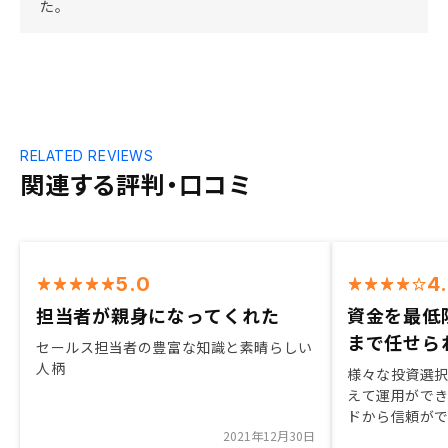
た。
RELATED REVIEWS
関連する評判・口コミ
5.0
4
担当者が親身になってくれた
資金を最低
まで任せら
セールス担当者の豊富な知識と素晴らしい
人柄
様々な投資選
えて運用がで
ドから信頼が
2021年12月30日
点、保証プラ