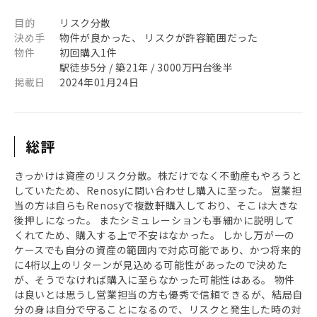
目的
リスク分散
決め手
物件が良かった、 リスクが許容範囲だった
物件
初回購入1件
駅徒歩5分 / 築21年 / 3000万円台後半
掲載日
2024年01月24日
総評
きっかけは資産のリスク分散。株だけでなく不動産もやろうと
していたため、Renosyに問い合わせし購入に至った。 営業担
当の方は自らもRenosyで複数軒購入しており、そこは大きな
後押しになった。 またシミュレーションも事細かに説明して
くれてため、購入する上で不安はなかった。 しかし万が一の
ケースでも自分の資産の範囲内で対応可能であり、かつ将来的
に4桁以上のリターンが見込める可能性があったので決めた
が、そうでなければ購入に至らなかった可能性はある。 物件
は良いとは思うし営業担当の方も優秀で信頼できるが、結局自
分の身は自分で守ることになるので、リスクと発生した時の対