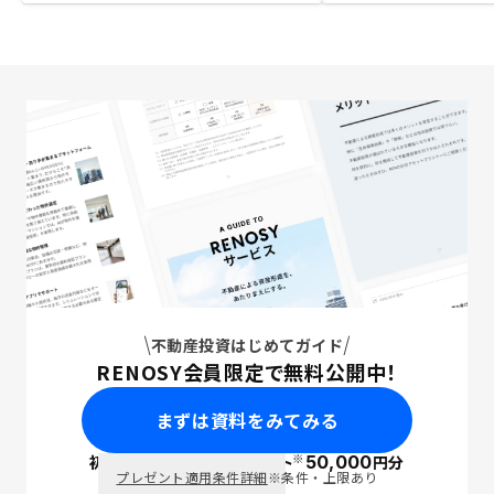
不動産投資はじめてガイド
RENOSY会員限定で無料公開中！
まずは資料をみてみる
※
初回面談で
ポイント
50,000
円分
PayPay
プレゼント適用条件詳細
※条件・上限あり