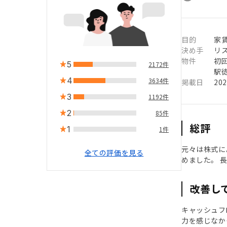
目的
家
決め手
リ
物件
初
5
2172件
駅徒
4
3634件
掲載日
20
3
1192件
2
85件
総評
1
1件
元々は株式に
全ての評価を見る
めました。 
改善し
キャッシュフ
力を感じなか