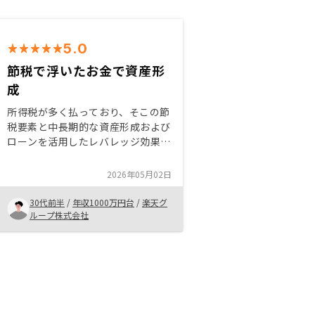
5.0
節税で浮いたお金で資産形
成
所得税が多く払っており、そこの節
税要素と中長期的な資産形成および
ローンを活用したレバレッジ効果を
期待して始めました。キャッシュフ
ローもそこまで大きくなく節税で税
2026年05月02日
金も賄える上、将来の売却もある程
度見通しやすいためありがたいで
30代前半
/
年収1000万円台
/
楽天グ
す。
ループ株式会社