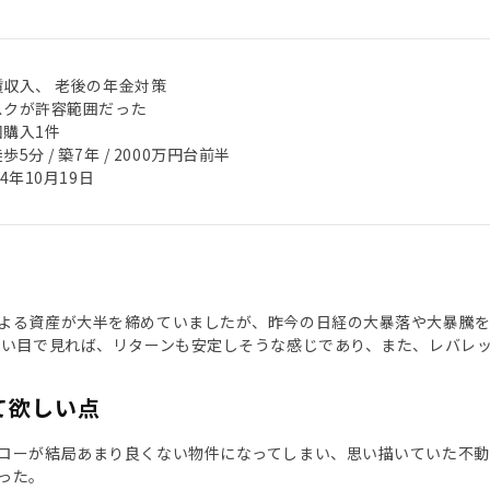
賃収入、 老後の年金対策
スクが許容範囲だった
回購入1件
歩5分 / 築7年 / 2000万円台前半
24年10月19日
よる資産が大半を締めていましたが、昨今の日経の大暴落や大暴騰
長い目で見れば、リターンも安定しそうな感じであり、また、レバレ
て欲しい点
ローが結局あまり良くない物件になってしまい、思い描いていた不動
った。