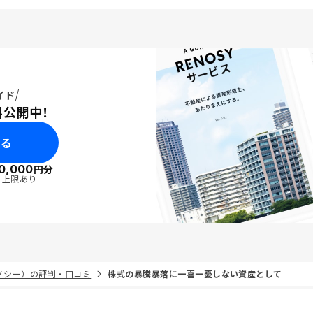
イド
料公開中！
みる
0,000
円分
・上限あり
リノシー）の評判・口コミ
株式の暴騰暴落に一喜一憂しない資産として