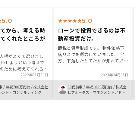
5.0
5.0
してから、考える時
ローンで投資できるのは不
えてくれたところが
動産投資だけ。
た
節税と資産形成です。 物件価格下
落リスクを懸念していました。 他
人柄がよくて選びまし
方、下落したとてたかが知れてお
買わせようという考えで
り、節税効果を考慮し購入に至りま
のために考えてくれるよ
した。 不動産投資の利点はレバを
した。 他の不動産投資
2022年01月30日
2023年04月05日
利かせられる点です。 契約までの
も言わず、紳士に対応し
手続きは相当簡潔で北崎さんには大
半
/
年収700万円台
/
株式会社
30代前半
/
年収1000万円台
/
株式会
た。スピーディーに説明
変お世話になりました。 あっけな
レント・コンサルティング
社プルータス・マネジメントアドバ
だけますが、私の考える
イザリー
く買ってしまったという印象です。
てくれたところが良かっ
物件の良し悪しの判断基準、家賃下
落リスクの考え方などが直感的にわ
かると良いです。 例えば築浅で償
却の節税狙いやすいが物件価格の下
落リスクが高いとか、償却は取れな