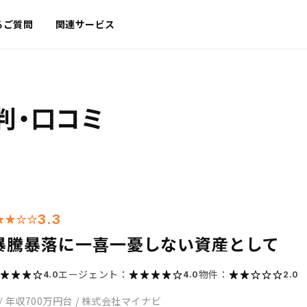
るご質問
関連サービス
判・口コミ
3.3
暴騰暴落に一喜一憂しない資産として
エージェント：
物件：
4.0
4.0
2.0
/
年収700万円台
/
株式会社マイナビ