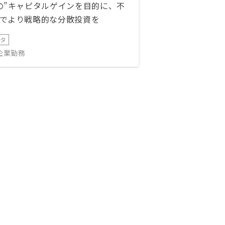
の”キャピタルゲインを目的に、不
でより戦略的な分散投資を
ータ
IT企業勤務