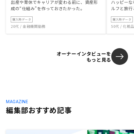
出産や育休でキャリアが変わる前に、資産形
ハッピーな
成の“仕組み”を作っておきたかった。
ルフと旅行
購入時データ
購入時データ
20代 / 金融機関勤務
50代 / 化
オーナーインタビューを
もっと見る
MAGAZINE
編集部おすすめ記事