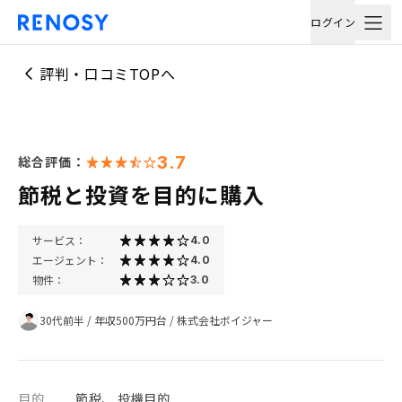
ログイン
評判・口コミTOPへ
3.7
総合評価：
節税と投資を目的に購入
サービス：
4.0
エージェント：
4.0
物件：
3.0
30代前半
/
年収500万円台
/
株式会社ボイジャー
目的
節税、 投機目的