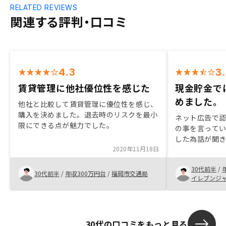
RELATED REVIEWS
関連する評判・口コミ
4.3
3
賃貸管理に他社優位性を感じた
現金貯金で
めました。
他社と比較して賃貸管理に優位性を感じ、
購入を決めました。退去時のリスクを最小
ネット広告で
限にできる点が魅力でした。
の事を言って
した為話が聞
2020年11月18日
た方はわかり
に答えてくれ
30代前半
/
い物なので一
30代前半
/
年収300万円台
/
福岡市交通局
イレブンジ
したがこちら
えと不動産に
確認の徹底が
の連絡や終了
30代の口コミをもっと見る
億劫に感じた