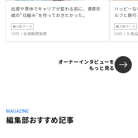
出産や育休でキャリアが変わる前に、資産形
ハッピーな
成の“仕組み”を作っておきたかった。
ルフと旅行
購入時データ
購入時データ
20代 / 金融機関勤務
50代 / 化
オーナーインタビューを
もっと見る
MAGAZINE
編集部おすすめ記事