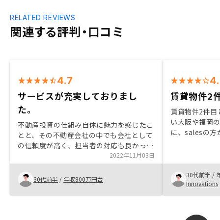
RELATED REVIEWS
関連する評判・口コミ
4.7
4
サービスが充実しておりまし
賃貸物件2
た。
賃貸物件2件目
い大阪や福岡
不動産投資の仕組み自体に魅力を感じたこ
に、sales
とと、その不動産会社の中でも会社として
た。物件の取扱
の信頼度が高く、担当者の対応も良かった
がおすすめポ
ため。 また、丁寧にメリットデメリット
2022年11月03日
後は物件管理ア
を説明いただいたり、今後のフローや会社
管理できるこ
30代前半
/
の方向性なども共有いただいたため。
30代前半
/
年収800万円台
Innovations