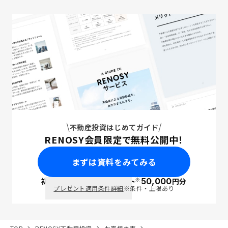
不動産投資はじめてガイド
RENOSY会員限定で無料公開中！
まずは資料をみてみる
※
初回面談で
ポイント
50,000
円分
PayPay
プレゼント適用条件詳細
※条件・上限あり