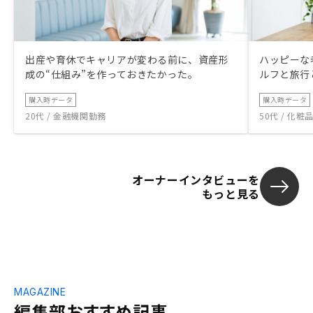
出産や育休でキャリアが変わる前に、資産形
ハッピーな
成の“仕組み”を作っておきたかった。
ルフと旅行
購入時データ
購入時データ
20代 / 金融機関勤務
50代 / 化
オーナーインタビューを
もっと見る
MAGAZINE
編集部おすすめ記事