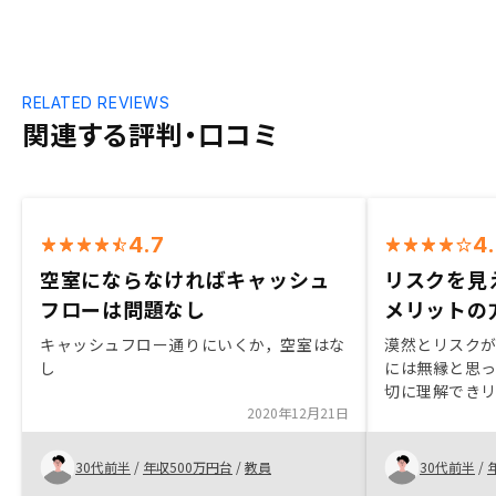
RELATED REVIEWS
関連する評判・口コミ
4.7
4
空室にならなければキャッシュ
リスクを見
フローは問題なし
メリットの
キャッシュフロー通りにいくか，空室はな
漠然とリスク
し
には無縁と思
切に理解でき
2020年12月21日
たので、安心
についても手
購入後もサポ
30代前半
/
年収500万円台
/
教員
30代前半
/
心して継続で