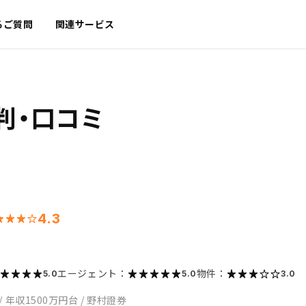
るご質問
関連サービス
判・口コミ
4.3
エージェント：
物件：
5.0
5.0
3.0
/
年収1500万円台
/
野村證券