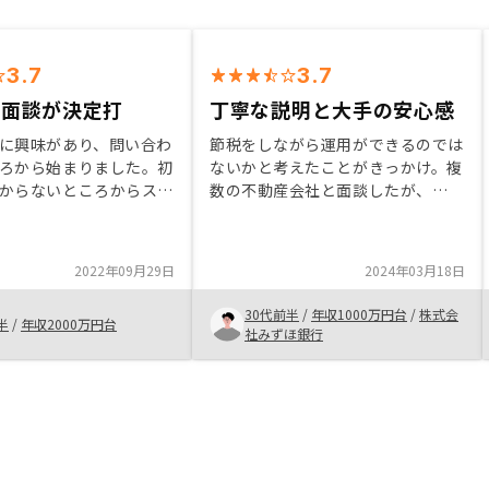
3.7
3.7
な面談が決定打
丁寧な説明と大手の安心感
に興味があり、問い合わ
節税をしながら運用ができるのでは
ろから始まりました。初
ないかと考えたことがきっかけ。複
からないところからスタ
数の不動産会社と面談したが、
が、何度も面談を重ねて
RENOCYの担当者が1番丁寧に説明
ていただきました。こま
してくれた。RENOCYは企業規模が
いただけるので、疑問に
大きく安心な上、RENOCYアプリの
2022年09月29日
2024年03月18日
事をその場で解決でき、
使い勝手が良かった事も決手。借入
決意しました。Ai技術を
返済を含めたキャッシュフローシミ
30代前半
/
年収1000万円台
/
株式会
半
/
年収2000万円台
るのが他と違い、安心感
ュレーションなどもできるようにな
社みずほ銀行
た。初回面談に時間をか
ると便利。
る印象。あまり余裕がな
肝心な話は次回…とされ
味が薄れる。