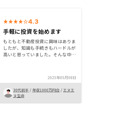
4.3
手軽に投資を始めます
もともと不動産投資に興味はありま
したが、知識も手続きもハードルが
高いと思っていました。そんな中、
信頼できる友人からRENOSYを紹介
され、サポート体制がしっかりして
いる点と、手軽に始められる仕組み
2025年05月08日
に魅力を感じて購入を決めました。
初めての方にも安心しておすすめで
30代前半
/
年収1000万円台
/
エヌエ
きます。
ヌ生命