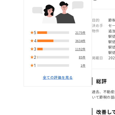
目的
節
決め手
セ
物件
追
5
2175件
駅徒
4
3634件
駅徒
駅徒
3
1192件
駅徒
2
85件
掲載日
20
1
1件
全ての評価を見る
総評
過去、不動産
いて節税の話
改善し