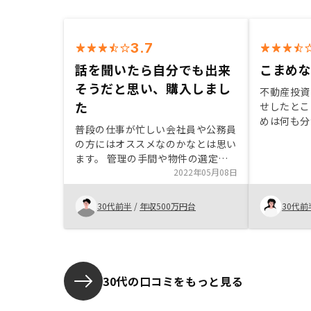
3.7
話を聞いたら自分でも出来
こまめ
そうだと思い、購入しまし
不動産投資
た
せしたとこ
めは何も分
普段の仕事が忙しい会社員や公務員
ートでした
の方にはオススメなのかなとは思い
色々と教え
ます。 管理の手間や物件の選定な
めに連絡を
どほぼほぼお任せできてしまうので
2022年05月08日
思っていた
そこは自分もオススメだと思いま
今回購入を
す。 ただ、不動産投資で毎月利益
30代前半
/
年収500万円台
30代前
駆使してい
を出したいって方にはオススメ出来
がありまし
ないと思います。 リノシーさんの
け過ぎてい
投資はそういうものとは別物なの
いときに、
で、その辺は担当の方に聞けば丁寧
ると少し興
に答えてくれると思います。正直始
30代の口コミをもっと見る
めるまではかなりの不安があったの
で現会員さんと話ができたり、質問