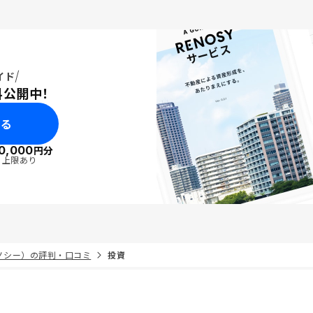
イド
料公開中！
みる
0,000
円分
・上限あり
リノシー）の評判・口コミ
投資