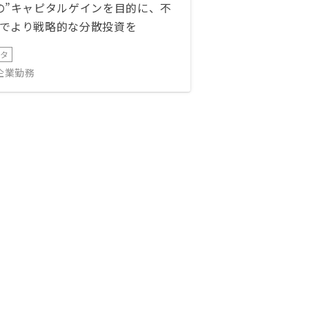
の”キャピタルゲインを目的に、不
でより戦略的な分散投資を
ータ
IT企業勤務