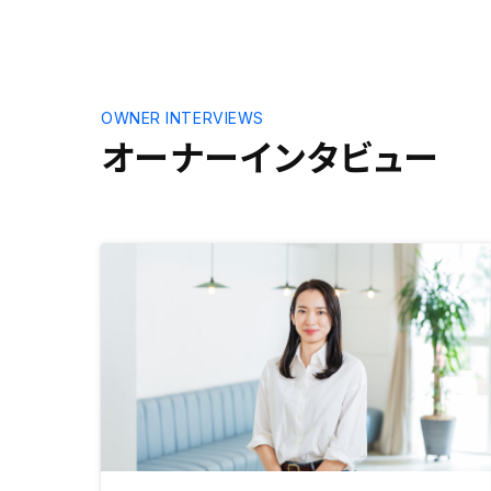
ができる環境とかがあると、問題解
決になるのかな？と思います。 世
間一般的な不動産投資とリノシーさ
んのやってるものは少し意味合いと
利益の出し方が違うと思うので、そ
OWNER INTERVIEWS
の辺を実際にやってる方に聞けると
オーナーインタビュー
理解が早いのかなとは思います。