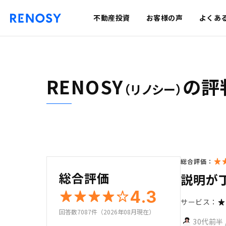
不動産投資
お客様の声
よくあ
RENOSY
の評
（リノシー）
総合評価：
総合評価
説明が
4.3
サービス：
回答数7087件（2026年08月現在）
30代前半