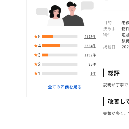
目的
老
決め手
物
物件
追
5
2175件
駅徒
4
3634件
掲載日
20
3
1192件
2
85件
総評
1
1件
説明が丁寧で
全ての評価を見る
改善し
書類が多く、