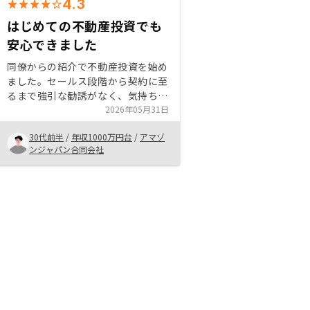
4.3
はじめての不動産投資でも
安心できました
同僚からの紹介で不動産投資を始め
ました。セールス段階から契約に至
るまで強引な勧誘がなく、気持ちよ
く検討ができました。リスクやメリ
2026年05月31日
ットの説明もわかりやすく、意思決
30代前半
/
年収1000万円台
/
アマゾ
定からのスピーディーな契約までの
ンジャパン合同会社
サポートも好感をもてました。