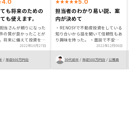
4.0
5.0
しても将来のための
担当者のわかり易い説、案
しても使えます。
内が決めて
担当さんが頼りになった
・RENOSYで不動産投資をしている
件の質が良かったことが
知り合いから話を聞いて信頼性もあ
。将来に備えて投資をし
り興味を持った。 ・面談で不安事
団信をつけることで保険
2022年10月27日
項が改善できた点 ・担当者の説明
2022年12月06日
用できることがとても魅
や案内がわかり易く、契約までスム
した。また契約もスムー
ーズにいけた点 他の投資商品との
半
/
年収600万円台
30代前半
/
年収500万円台
/
公務員
い時間の中でも契約する
比較でRENOSYの物件や管理体制が
ました。とくになし
よかった点