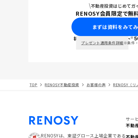
不動産投資はじめてガ
RENOSY会員限定で無
まずは資料をみて
※
初回面談で
ポイント
5
PayPay
プレゼント適用条件詳細
※条件
TOP
RENOSY不動産投資
お客様の声
RENOSY（
サー
不動
RENOSYは、東証グロース上場企業である
不動