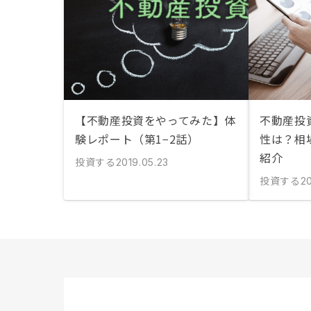
【不動産投資をやってみた】体
不動産投
験レポート（第1−2話）
性は？相
紹介
投資する
2019.05.23
投資する
2