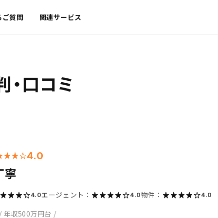
るご質問
関連サービス
判・口コミ
4.0
丁寧
エージェント：
物件：
4.0
4.0
4.0
/
年収500万円台
/