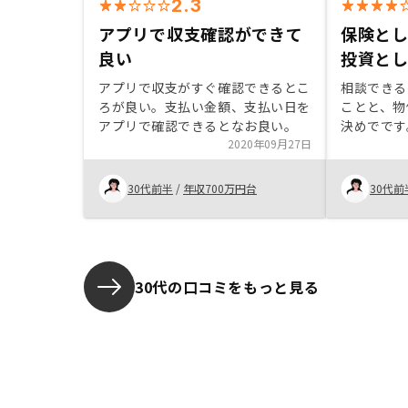
2.3
アプリで収支確認ができて
保険と
良い
投資と
アプリで収支がすぐ確認できるとこ
相談できる
ろが良い。支払い金額、支払い日を
ことと、物
アプリで確認できるとなお良い。
決めでです
2020年09月27日
つつ、がん
としても活
力に感じま
30代前半
/
年収700万円台
30代前
ズで、少な
ことができ
30代の口コミをもっと見る