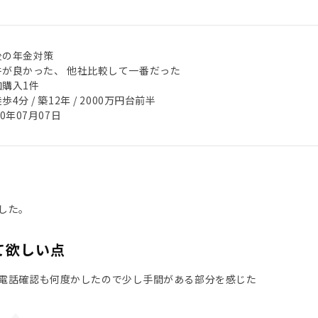
後の年金対策
件が良かった、 他社比較して一番だった
加購入1件
歩4分 / 築12年 / 2000万円台前半
20年07月07日
した。
て欲しい点
電話確認も何度かしたので少し手間がある部分を感じた