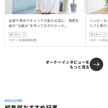
出産や育休でキャリアが変わる前に、資産形
ハッピーな
成の“仕組み”を作っておきたかった。
ルフと旅行
購入時データ
購入時データ
20代 / 金融機関勤務
50代 / 化
オーナーインタビューを
もっと見る
MAGAZINE
編集部おすすめ記事