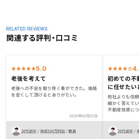
RELATED REVIEWS
関連する評判・口コミ
5.0
4
老後を考えて
初めての不
に任せたい
老後への不安を取り除く事ができた。価格
を安くして頂けるとありがたい。
他社よりも信
細かく答えて
不動産投資に
2020年05月01日
リットやリス
件についての
対する回答を
30代前半
/
年収500万円台
/
教員
30代前半
/
で安心感があ