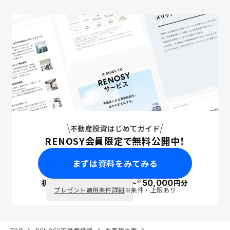
不動産投資はじめてガイド
RENOSY会員限定で無料公開中！
まずは資料をみてみる
※
初回面談で
ポイント
50,000
円分
PayPay
プレゼント適用条件詳細
※条件・上限あり