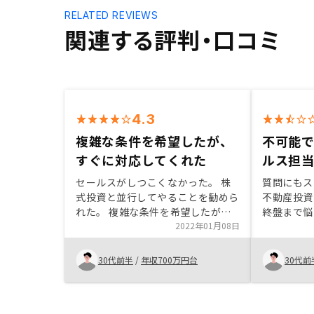
RELATED REVIEWS
関連する評判・口コミ
4.3
複雑な条件を希望したが、
不可能
すぐに対応してくれた
ルス担
セールスがしつこくなかった。 株
質問にもス
式投資と並行してやることを勧めら
不動産投資
れた。 複雑な条件を希望したが、
終盤まで悩
そちらに合う物件を見つけてくださ
2022年01月08日
が提示した
り紹介していただいた。 駅徒歩1分
求について
の非常に良い物件を紹介していただ
ことと、最
30代前半
/
年収700万円台
30代前
けた。Web面談(複数回)でセールス
値引きをし
のプライベートな自己紹介を何度も
て始めるこ
されたが、物件購入にはあまり影響
ミリーレス