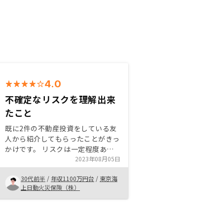
4.0
不確定なリスクを理解出来
たこと
既に2件の不動産投資をしている友
人から紹介してもらったことがきっ
かけです。 リスクは一定程度ある
ものの、信用を活用出来るうちに有
2023年08月05日
効活用したいとの思いがあり、購入
30代前半
/
年収1100万円台
/
東京海
を決めました。 どのようなリスク
上日動火災保険（株）
が想定されるかを正しく理解した上
で、それらの不確定要素が（将来の
人生設計等をふまえ）許容範囲内で