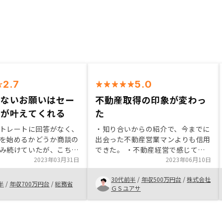
2.7
5.0
でないお願いはセー
不動産取得の印象が変わっ
当が叶えてくれる
た
トレートに回答がなく、
・知り合いからの紹介で、今までに
を始めるかどうか商談の
出会った不動産営業マンよりも信用
み続けていたが、こちら
できた。 ・不動産経営で感じてい
いくつかあった難しい要
2023年03月31日
た不安や疑問に対して丁寧に説明し
2023年06月10日
全て対応していただけた
てくれて解消された。 ・プランの
30代前半
/
年収500万円台
/
株式会社
終最後に実質的に大幅な
種類が豊富で、ネオインカムプラン
半
/
年収700万円台
/
総務省
ＧＳユアサ
ていただけたので安心し
など突発的な支出を抑えられるな
とができたと思う。ファ
ど、大きな支出が出ないようにシス
トランで打ち合わせがあ
テムを組んでいる点が魅力だった。