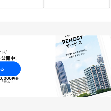
イド
料公開中！
みる
0,000
円分
・上限あり