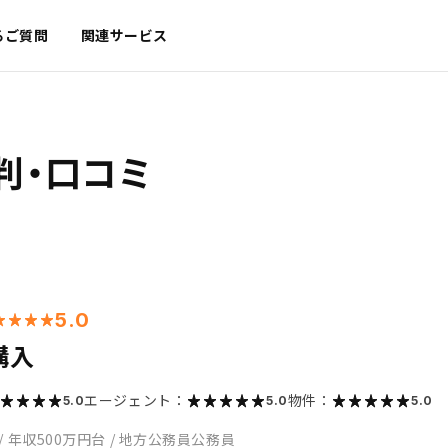
るご質問
関連サービス
判・口コミ
5.0
購入
エージェント：
物件：
5.0
5.0
5.0
/
年収500万円台
/
地方公務員公務員