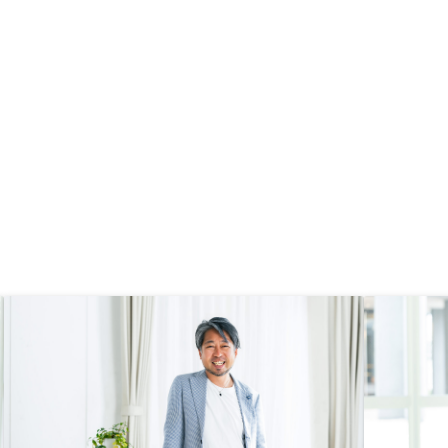
分が持ち込んだモノ(結
ミ)を指摘したにもかか
して帰った担当者がいた
少しモラルの教育をした
思う。