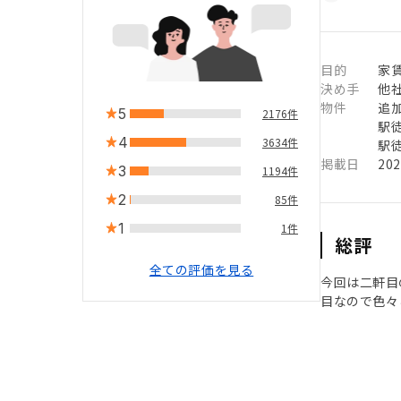
目的
家
決め手
他
物件
追
5
2176件
駅徒
4
3634件
駅徒
掲載日
20
3
1194件
2
85件
1
1件
総評
全ての評価を見る
今回は二軒目
目なので色々