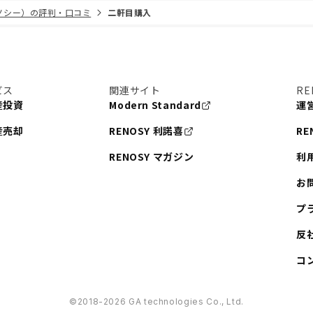
リノシー）の評判・口コミ
二軒目購入
ビス
関連サイト
RE
産投資
Modern Standard
運
産売却
RENOSY 利諾喜
RE
RENOSY マガジン
利
お
プ
反
コ
©︎2018-2026 GA technologies Co., Ltd.