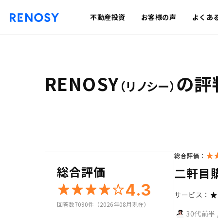
不動産投資
お客様の声
よくあ
RENOSY
の評
（リノシー）
総合評価：
総合評価
二軒目
4.3
サービス：
回答数7090件（2026年08月現在）
30代前半