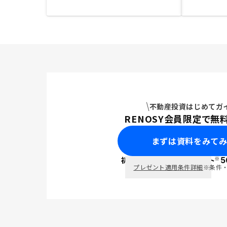
不動産投資はじめてガ
RENOSY会員限定で無
まずは資料をみて
※
初回面談で
ポイント
5
PayPay
プレゼント適用条件詳細
※条件