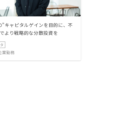
の”キャピタルゲインを目的に、不
でより戦略的な分散投資を
ータ
IT企業勤務