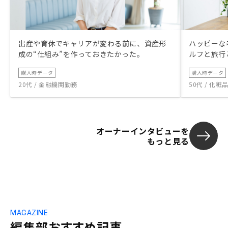
出産や育休でキャリアが変わる前に、資産形
ハッピーな
成の“仕組み”を作っておきたかった。
ルフと旅行
購入時データ
購入時データ
20代 / 金融機関勤務
50代 / 化
オーナーインタビューを
もっと見る
MAGAZINE
編集部おすすめ記事