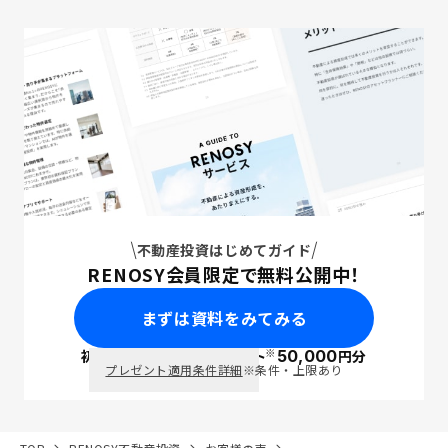
不動産投資はじめてガイド
RENOSY会員限定で無料公開中！
まずは資料をみてみる
※
初回面談で
ポイント
50,000
円分
PayPay
プレゼント適用条件詳細
※条件・上限あり