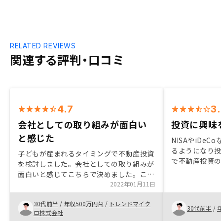
RELATED REVIEWS
関連する評判・口コミ
4.7
3
会社としての取り組みが面白い
投資に興味
と感じた
NISAやiDe
るようになり
子どもが産まれるタイミングで不動産投資
で不動産投資
を検討しました。会社としての取り組みが
がないと感じ
面白いと感じてこちらで決めました。これ
といった点に
から物件を増やしていこうと考えています
2022年01月11日
安も多少あっ
が、長期的にお付き合いしていただけそう
ることで安心
30代前半
/
年収500万円台
/
トレンドマイク
な点もこちらで購入した理由です。
30代前半
/
ロ株式会社