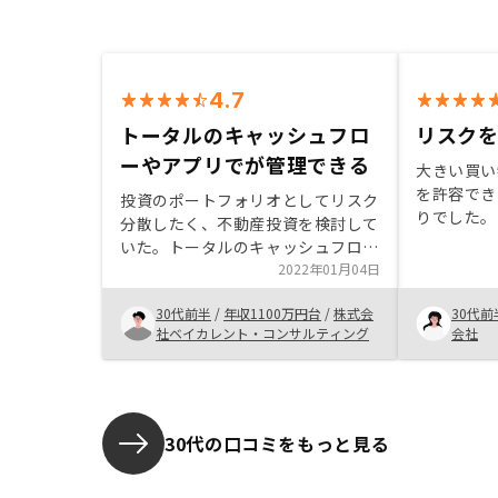
4.7
トータルのキャッシュフロ
リスク
ーやアプリでが管理できる
大きい買い
を許容でき
投資のポートフォリオとしてリスク
りでした。
分散したく、不動産投資を検討して
を聞き、リ
いた。トータルのキャッシュフロー
ていると感
やアプリで管理できる点が良かっ
2022年01月04日
た。 不動
た。
で、リスク
30代前半
/
年収1100万円台
/
株式会
30代前
いのと、東
社ベイカレント・コンサルティング
会社
の先暴落す
め手となり
30代の口コミをもっと見る