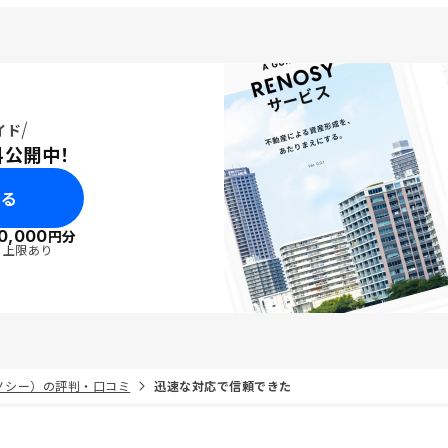
イド
料公開中！
みる
0,000
円分
・上限あり
リノシー）の評判・口コミ
迅速な対応で信頼できた