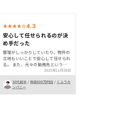
4.3
安心して任せられるのが決
め手だった
管理がしっかりしていたり、物件の
立地もいいことで安心して任せられ
る。 また、元々の勤務先というこ
ともあり信頼できるので購入してよ
2025年11月28日
かった。 将来的に不動産投資をす
30代前半
/
年収600万円台
/
くふうカ
ることで老後の資産形成としてもて
ンパニー
るので長期で保有したい。