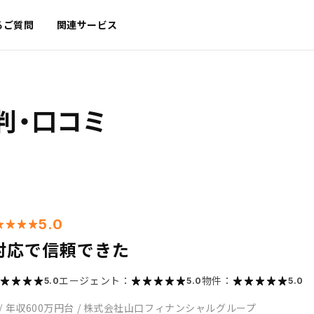
るご質問
関連サービス
判・口コミ
5.0
対応で信頼できた
エージェント：
物件：
5.0
5.0
5.0
/
年収600万円台
/
株式会社山口フィナンシャルグループ