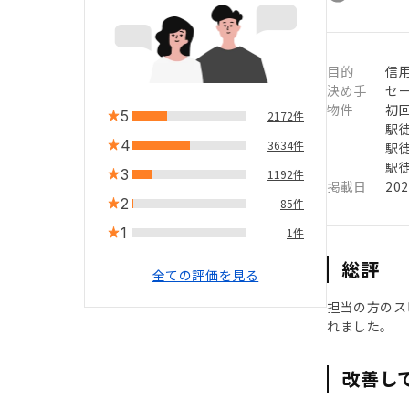
目的
信用
決め手
セ
物件
初
5
2172件
駅徒
4
3634件
駅徒
駅徒
3
1192件
掲載日
20
2
85件
1
1件
総評
全ての評価を見る
担当の方のス
れました。
改善し