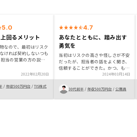
5.0
4.7
を上回るメリット
あなたとともに、踏み出す
勇気を
物なので、最初はリスク
なければ契約しないつも
当初はリスクの高さや怪しさが不安
 担当の営業の方の説明
だったが、担当者の話をよく聞き、
スクをメリットが上回っ
信頼することができた。かつ、もと
じ、最終的に契約しまし
2022年02月20日
もと現在の収入や貯金のままでは将
2024年03月14日
産投資は現物資産なの
来が不安だったので、投資をはじめ
を予想して対策を立て易
半
/
年収500万円台
/
TIS株式
とした資産運用に興味があった。そ
30代前半
/
年収500万円台
/
公務員
京のマンション価値がこ
こで不動産投資も始めた方がいいと
る可能性が低いことが決
思っていたところで持ちかけられた
ました。
話だったので、このタイミングで思
い切って踏み出すことができた。
色々な形で広告を打ち出して、知名
度を上げてもらいたい