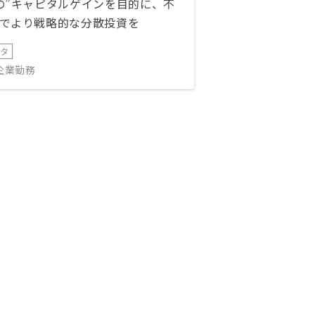
の”キャピタルゲインを目的に、不
でより戦略的な分散投資を
ータ
IT企業勤務