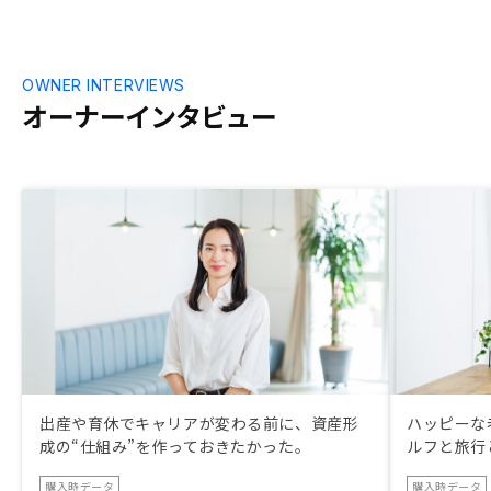
と思えたので、物件の紹介を受け契約とな
りました。 面談の対応に当たってくれた
スタッフもこちらからの質問にしっかりと
対応してくれ、不動産業界に抱いていた不
OWNER INTERVIEWS
安感を感じませんでした。 RENOSYの仕
オーナーインタビュー
組みで一番助かるのは管理一切を任せられ
ることです。 自身で運用・管理出来る方
は不要でしょぅか、私は知識もなく、本業
に支障をきたす作業は無理なので不動産投
資に労力を振れない人には助かると思いま
す。 欲を言えば紹介してくれる物件数を
もう少し多くして貰いつつセールスして貰
いたかったことと、管理一切を任せておい
てなんですが、月々のキャッシュフローが
マイナスにならないような価格設定が提案
されたら嬉しいです。 契約・引き渡しを
受けたばかりですが落ち着いたら2件目も
考えたいと思います。
出産や育休でキャリアが変わる前に、資産形
ハッピーな
成の“仕組み”を作っておきたかった。
ルフと旅行
購入時データ
購入時データ