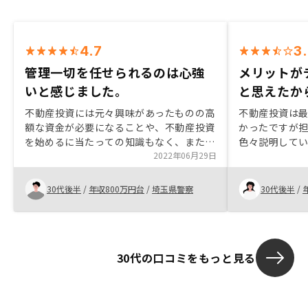
4.7
3
管理一切を任せられるのは心強
メリットが
いと感じました。
と思えたか
不動産投資には元々興味があったものの高
不動産投資は
額な資金が必要になることや、不動産投資
かったですが
を始めるに当たっての知識もなく、また物
色々説明して
件を探す伝手もないまま不動産屋へ赴くこ
2022年06月29日
たため、デメ
とや問い合わせることのハードルの高さか
と考えること
ら、二の足を踏んでいました。 ネット上
た。物件の良
30代後半
/
年収800万円台
/
埼玉県警察
30代後半
/
で資料の請求が行え、面談についても電話
のが良いと思
で可能ということから、物件の購入は二の
次に資料請求を行いましたが、面談の日程
調整の電話が間を置かず掛かってきて、び
30代の口コミをもっと見る
っくり。 人によって良し悪しはあるでし
ょうが貰える情報や資料から不動産投資の
メリットデメリットが盛り込まれており、
私的にRENOSYで資産運用を行うのが有り