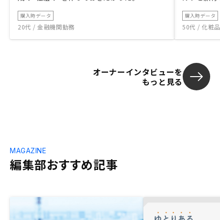
購入時データ
購入時データ
20代 / 金融機関勤務
50代 / 化
オーナーインタビューを
もっと見る
MAGAZINE
編集部おすすめ記事