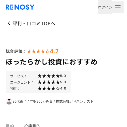
ログイン
評判・口コミTOPへ
4.7
総合評価：
ほったらかし投資におすすめ
サービス：
5.0
エージェント：
5.0
物件：
4.0
30代後半
/
年収800万円台
/
株式会社アドバンテスト
目的
投機目的