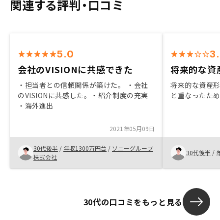
関連する評判・口コミ
5.0
3
会社のVISIONに共感できた
将来的な資
・担当者との信頼関係が築けた。 ・会社
将来的な資産
のVISIONに共感した。・紹介制度の充実
と重なったた
・海外進出
2021年05月09日
30代後半
/
年収1300万円台
/
ソニーグループ
30代後半
/
株式会社
30代の口コミをもっと見る