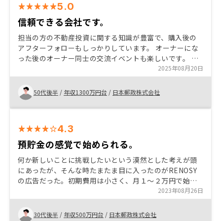
5.0
信頼できる会社です。
担当の方の不動産投資に関する知識が豊富で、購入後の
アフターフォローもしっかりしています。 オーナーにな
った後のオーナー同士の交流イベントも楽しいです。 ま
た、今回のキャンペーンが魅力的だったので追加購入さ
2025年08月20日
せていただきました。
50代後半
/
年収1300万円台
/
日本郵政株式会社
4.3
預貯金の感覚で始められる。
何か新しいことに挑戦したいという漠然とした考えが頭
にあったが、そんな時たまたま目に入ったのがRENOSY
の広告だった。初期費用は小さく、月１〜２万円で始め
られるが、長く持つことで熟成し、将来的なリターンは
2023年08月26日
とても大きくなると感じている。 支払いについて。 せっ
かくRENOSY BANKというアプリがあるのに、購入した
30代後半
/
年収500万円台
/
日本郵政株式会社