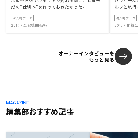
出産や育休でキャリアが変わる前に、資産形
ハッピーな
成の“仕組み”を作っておきたかった。
ルフと旅行
購入時データ
購入時データ
20代 / 金融機関勤務
50代 / 化
オーナーインタビューを
もっと見る
MAGAZINE
編集部おすすめ記事