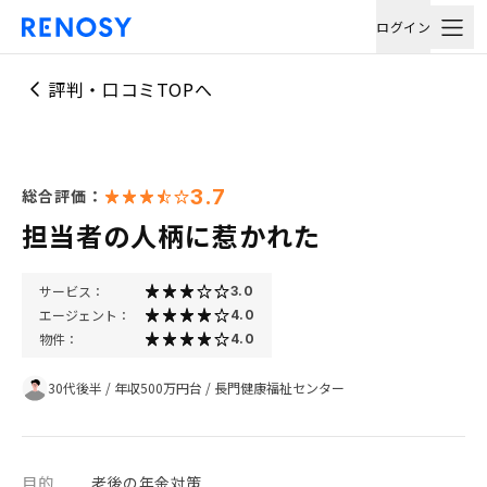
ログイン
評判・口コミTOPへ
3.7
総合評価：
担当者の人柄に惹かれた
サービス：
3.0
エージェント：
4.0
物件：
4.0
30代後半
/
年収500万円台
/
長門健康福祉センター
目的
老後の年金対策