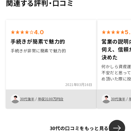
関連する評判・口コミ
4.0
5
手続きが簡素で魅力的
営業の説明
伺え、信頼
手続きが非常に簡素で魅力的
決めた
何かしら資産
不安だと思っ
め頂いた際に
2021年03月16日
丁寧に案内して
容と僕への真
の信頼が強く
30代後半
/
年収3100万円台
30代後半
/
今後とも末永
30代の口コミをもっと見る