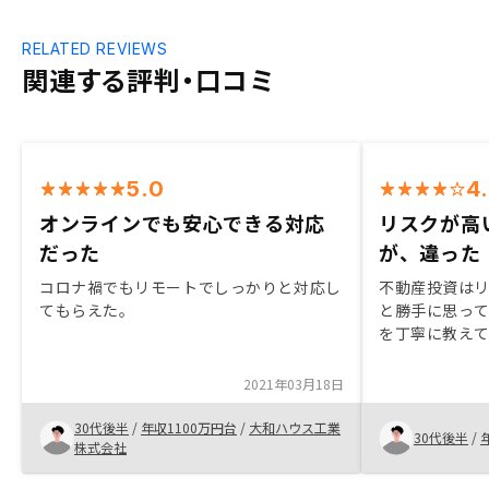
RELATED REVIEWS
関連する評判・口コミ
5.0
4
オンラインでも安心できる対応
リスクが高
だった
が、違った
コロナ禍でもリモートでしっかりと対応し
不動産投資は
てもらえた。
と勝手に思っ
を丁寧に教え
2021年03月18日
30代後半
/
年収1100万円台
/
大和ハウス工業
30代後半
/
株式会社