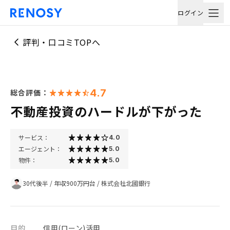
ログイン
評判・口コミTOPへ
4.7
総合評価：
不動産投資のハードルが下がった
サービス：
4.0
エージェント：
5.0
物件：
5.0
30代後半
/
年収900万円台
/
株式会社北國銀行
目的
信用(ローン)活用