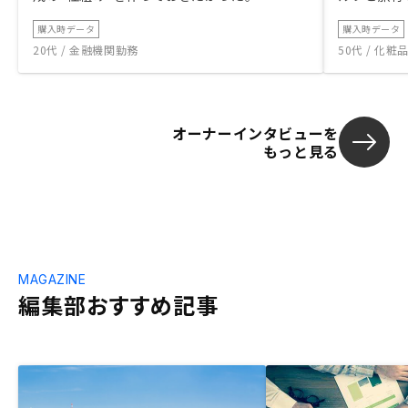
購入時データ
購入時データ
20代 / 金融機関勤務
50代 / 化
オーナーインタビューを
もっと見る
MAGAZINE
編集部おすすめ記事