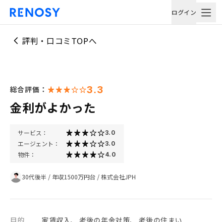
ログイン
評判・口コミTOPへ
3.3
総合評価：
金利がよかった
サービス：
3.0
エージェント：
3.0
物件：
4.0
30代後半
/
年収1500万円台
/
株式会社JPH
目的
家賃収入、 老後の年金対策、 老後の住まい