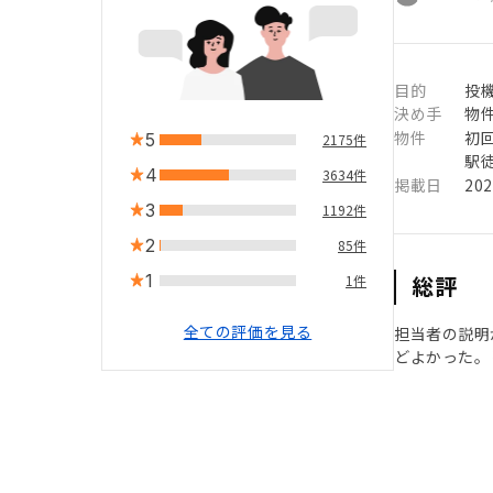
目的
投
決め手
物
物件
初
5
2175件
駅徒
4
3634件
掲載日
20
3
1192件
2
85件
1
総評
1件
全ての評価を見る
担当者の説明
どよかった。