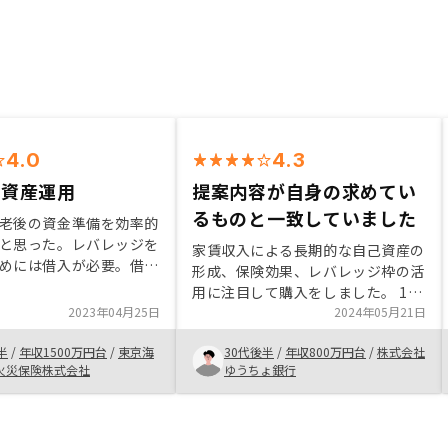
4.0
4.3
な資産運用
提案内容が自身の求めてい
るものと一致していました
老後の資金準備を効率的
と思った。レバレッジを
家賃収入による長期的な自己資産の
めには借入が必要。借入
形成、保険効果、レバレッジ枠の活
、不動産投資がベターと
用に注目して購入をしました。 1人
収も増えてきて、税金も
2023年04月25日
1人考え方はあると思いますが、個
2024年05月21日
税しながらの不動産投資
人的には不動産投資はまず都心の中
感じた特にない
半
/
年収1500万円台
/
東京海
30代後半
/
年収800万円台
/
株式会社
古区分マンションから始めるのが望
火災保険株式会社
ゆうちょ銀行
ましいと考えており、RENOSYから
ご提案いただいた内容はぴったりで
した。 物件も選別する必要はあり
ますが、総じてレベルは高い方だと