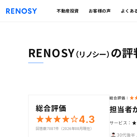
不動産投資
お客様の声
よくあ
RENOSY
の評
（リノシー）
総合評価：
総合評価
担当者
4.3
サービス：
回答数7087件（2026年08月現在）
30代後半