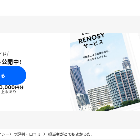
イド
料公開中！
みる
0,000
円分
・上限あり
リノシー）の評判・口コミ
担当者がとてもよかった。