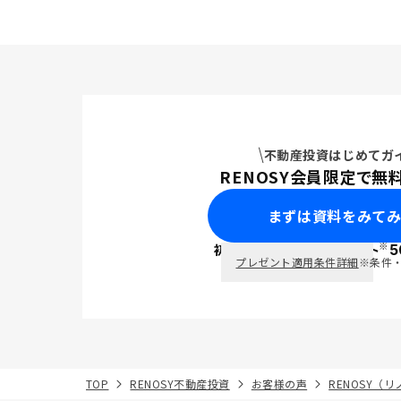
不動産投資はじめてガ
RENOSY会員限定で無
まずは資料をみて
※
初回面談で
ポイント
5
PayPay
プレゼント適用条件詳細
※条件
TOP
RENOSY不動産投資
お客様の声
RENOSY（