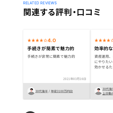
RELATED REVIEWS
関連する評判・口コミ
4.0
手続きが簡素で魅力的
効率的
手続きが非常に簡素で魅力的
資産運用、
にやりたい
効かせるた
のためには
考えた。年
2021年03月16日
多いため節
が魅力的に
30代後
30代後半
/
年収3100万円台
上日動