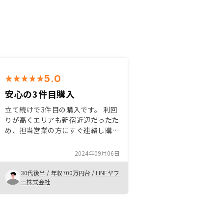
5.0
安心の3件目購入
立て続けで3件目の購入です。 利回
りが高くエリアも新宿近辺だったた
め、担当営業の方にすぐ連絡し購入
に至りました。 当時、担当営業の
方が海外にいるにも関わらず、その
2024年09月06日
場で周辺の相場や賃貸状況のエビデ
ンスを送付いただき、お墨付きをい
30代後半
/
年収700万円台
/
LINEヤフ
ただきました。いつも即レス、即対
ー株式会社
応に感謝いたします。・お気に入り
登録した物件が販売終了した後も履
歴表示していただけると、今後の購