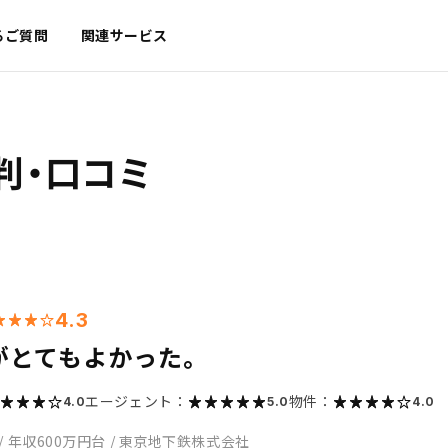
るご質問
関連サービス
判・口コミ
4.3
がとてもよかった。
エージェント：
物件：
4.0
5.0
4.0
/
年収600万円台
/
東京地下鉄株式会社