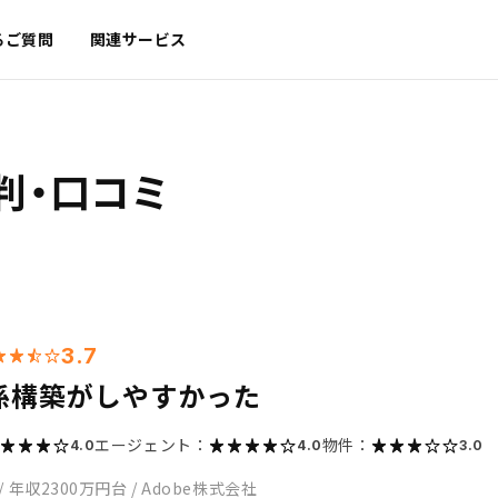
るご質問
関連サービス
判・口コミ
3.7
係構築がしやすかった
エージェント：
物件：
4.0
4.0
3.0
/
年収2300万円台
/
Adobe株式会社