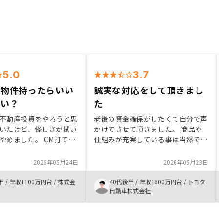
5.0
3.7
も物件持ったらいい
誠実な対応をして頂きまし
ない？
た
不動産投資をやろうと思
老後の資金確保がしたくて自分で声
いたけど、怪しさが拭い
かけてさせて頂きました。 商品や
やめました。 CM打てる
仕組みが充実している事は当然です
ていして儲かってる会社
が、何回か面談を重ねていく中で、
てほったらかしできるか
自分の納得の為、沢山の質問をさせ
2026年05月24日
2026年05月23日
たからやってみようとお
て頂いた際、全てにおいて誠実にご
。社員も物件もってた方
回答頂けた印象を持った事が、購入
半
/
年収1100万円台
/
株式会
40代後半
/
年収1600万円台
/
トヨタ
るんじゃないかな？ 自
を決めた理由です。
自動車株式会社
ーラーが自社の車乗って
ブランド店のスタッフが