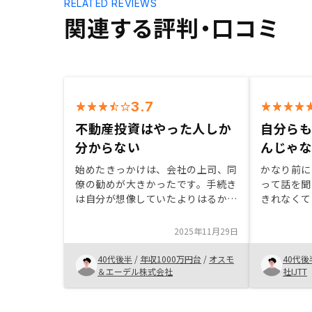
RELATED REVIEWS
関連する評判・口コミ
3.7
不動産投資はやった人しか
自分ら
分からない
んじゃ
始めたきっかけは、会社の上司、同
かなり前に
僚の勧めが大きかったです。手続き
って話を聞
は自分が想像していたよりはるかに
きれなくて
簡単でしたがリノシーさんに全てを
くらいあん
任せっぱなしも良くないという気づ
なら安心し
2025年11月29日
きもありました。分からないことは
なとおもっ
うやむやにせず一つ一つクリアーに
もいました
40代後半
/
年収1000万円台
/
オスモ
40代後
しながら進めていくとストレスも少
が説得力あ
＆エーデル株式会社
社IJTT
なくスムーズに始められるのではな
動車のディ
いかと思います。説明、確認はもう
たり、高級