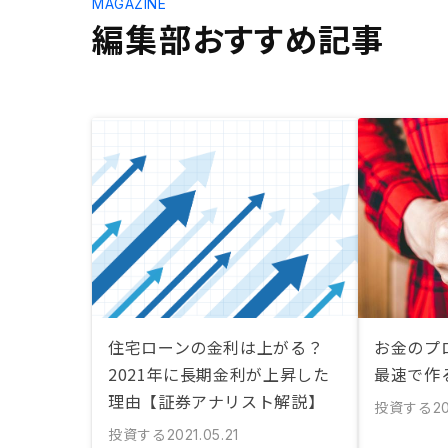
MAGAZINE
編集部おすすめ記事
住宅ローンの金利は上がる？
お金のプロ
2021年に長期金利が上昇した
最速で作
理由【証券アナリスト解説】
投資する
20
投資する
2021.05.21