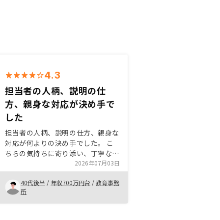
4.3
担当者の人柄、説明の仕
方、親身な対応が決め手で
した
担当者の人柄、説明の仕方、親身な
対応が何よりの決め手でした。 こ
ちらの気持ちに寄り添い、丁寧な対
応で、安心できました。 物件は優
2026年07月03日
良なものが数多くある印象を受けま
40代後半
/
年収700万円台
/
教育事務
した。 説明を聞く中で、与信枠を
所
有効に使いたいと思うようになりま
した。優良物件で地方ない部分もあ
るかと思いますが、物件価格がやや