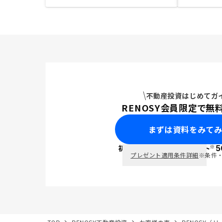
不動産投資はじめてガ
RENOSY会員限定で無
まずは資料をみて
※
初回面談で
ポイント
5
PayPay
プレゼント適用条件詳細
※条件