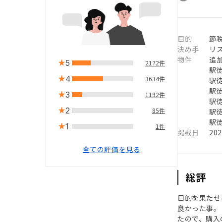
目的
節
決め手
リ
物件
追
5
2172件
駅徒
4
3634件
駅徒
駅徒
3
1192件
駅徒
2
85件
駅徒
駅徒
1
1件
掲載日
20
全ての評価を見る
総評
目的を果たせ
良かった事。
たので、購入