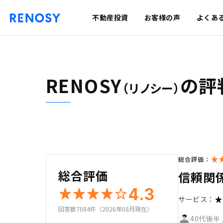
不動産投資
お客様の声
よくあ
RENOSY
の評
（リノシー）
総合評価：
総合評価
信頼関
4.3
サービス：
回答数7084件（2026年08月現在）
40代後半