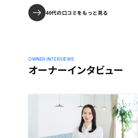
少し丁寧にして欲しい。相手は素人
自社ブラン
なので、打ち合わせの中で少しでも
同じ。
40代の口コミをもっと見る
言ったとで証明されてもマウントを
取られているようにしか感じられな
かった。もしこんな事も分からない
のかと思う時は相手に最低限学んで
おく事などを事前に示して頂きたい
です。
OWNER INTERVIEWS
オーナーインタビュー