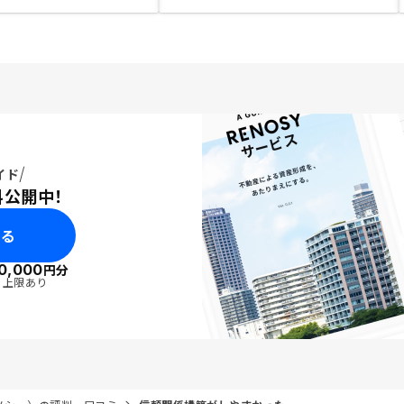
イド
料公開中！
みる
0,000
円分
・上限あり