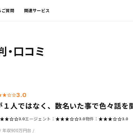
るご質問
関連サービス
判・口コミ
3.0
が１人ではなく、数名いた事で色々話を
エージェント：
物件：
3.0
3.0
3.0
/
年収900万円台
/