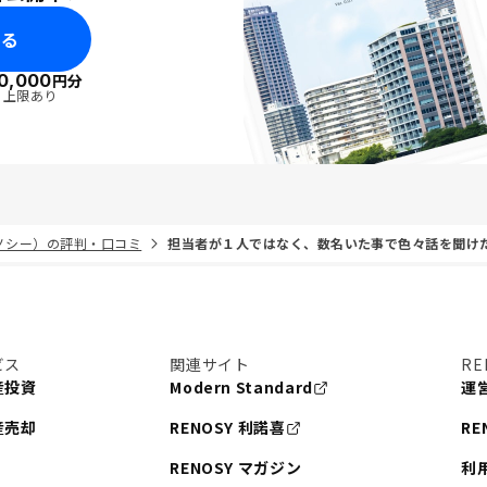
みる
0,000
円分
・上限あり
リノシー）の評判・口コミ
担当者が１人ではなく、数名いた事で色々話を聞け
ビス
関連サイト
RE
産投資
Modern Standard
運
産売却
RENOSY 利諾喜
RE
RENOSY マガジン
利