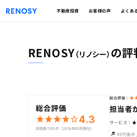
不動産投資
お客様の声
よくあ
RENOSY
の評
（リノシー）
総合評価：
総合評価
担当者
4.3
サービス：
回答数7081件（2026年08月現在）
40代後半