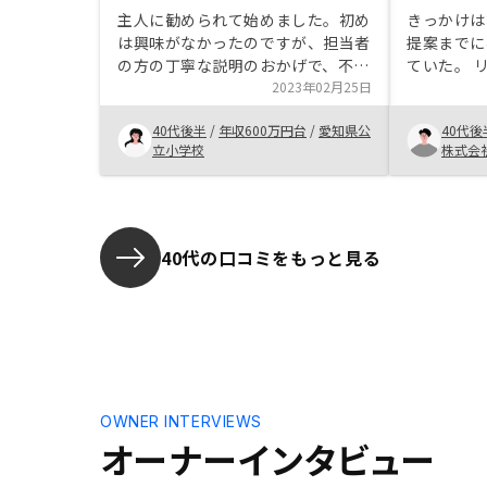
主人に勧められて始めました。初め
きっかけは
は興味がなかったのですが、担当者
提案までに
の方の丁寧な説明のおかげで、不動
ていた。 
産投資とはどういうものかを理解で
2023年02月25日
をよく見た
き、安心して始められることができ
ようになっ
40代後半
/
年収600万円台
/
愛知県公
40代後
ました。また、仕事が忙しくても、
がってる。
立小学校
株式会
煩雑な手続きをやって下さり、こち
う。 おす
らの手間がほとんどなかったのもよ
リノシーグ
かったです。
頼れる。
40代の口コミをもっと見る
OWNER INTERVIEWS
オーナーインタビュー