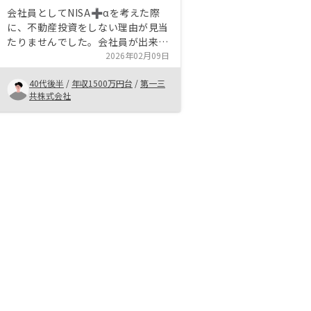
会社員としてNISA➕αを考えた際
に、不動産投資をしない理由が見当
たりませんでした。会社員が出来る
ベストプラクティスだと思います。
2026年02月09日
以前は不動産投資に対して懐疑的で
40代後半
/
年収1500万円台
/
第一三
したが、リノシーの透明性の高さや
共株式会社
将来性に惹かれ、購入することにし
ました。