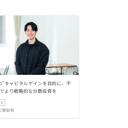
の”キャピタルゲインを目的に、不
でより戦略的な分散投資を
ータ
IT企業勤務