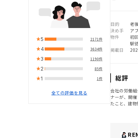
目的
老
決め手
ア
物件
初
5
2171件
駅徒
4
3634件
掲載日
20
3
1190件
2
85件
総評
1
1件
会社の労働組
全ての評価を見る
ナーが、開催
たこと、建物
RE