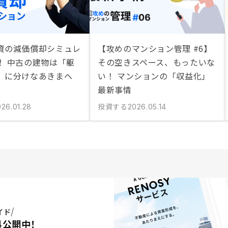
資の減価償却シミュレ
【攻めのマンション管理 #6】
！ 中古の建物は「躯
その空きスペース、もったいな
」に分けなあきまへ
い！ マンションの「収益化」
最新事情
投資する
026.01.28
2026.05.14
イド
料公開中！