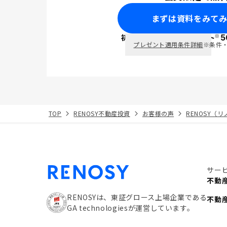
まずは資料をみて
※
初回面談で
ポイント
5
PayPay
プレゼント適用条件詳細
※条件
TOP
RENOSY不動産投資
お客様の声
RENOSY（
サー
不動
RENOSYは、東証グロース上場企業である
不動
GA technologiesが運営しています。