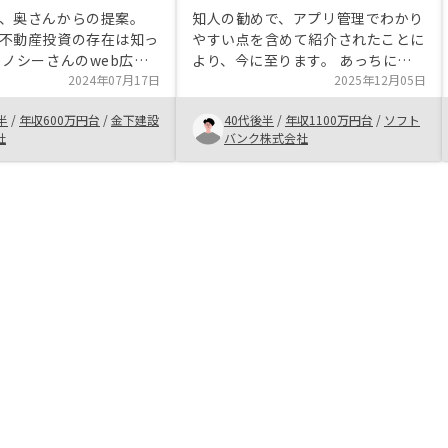
、奥さんからの提案。
知人の勧めで、アプリ管理でわかり
不動産投資の存在は知っ
やすい点を含めて紹介されたことに
リノシーさんのweb広告
より、今に至ります。 あっちに連
。 株価をみても、見る
2024年07月17日
絡、こっちに連絡、ここに提出な
2025年12月05日
てからでも 500円ほど上
ど、本来ならば処理が多方面で混乱
半
/
年収600万円台
/
金下建設
40代後半
/
年収1100万円台
/
ソフト
 信頼できるなぁと思
しがだと思いますが、ある程度一気
社
バンク株式会社
すめポイントとしては、
通貫で整っており、分かりやすいで
ループで完結するから、
す。より詳細に年収や税なども踏ま
えての10年後、20年後などのシミ
ュレーション。