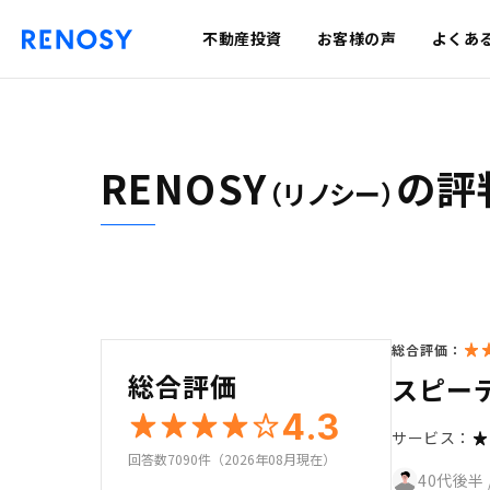
不動産投資
お客様の声
よくあ
RENOSY
の評
（リノシー）
総合評価：
総合評価
スピー
4.3
サービス：
回答数7090件（2026年08月現在）
40代後半