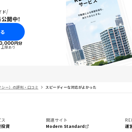
イド
料公開中！
みる
0,000
円分
・上限あり
リノシー）の評判・口コミ
スピーディーな対応がよかった
ビス
関連サイト
RE
産投資
Modern Standard
運