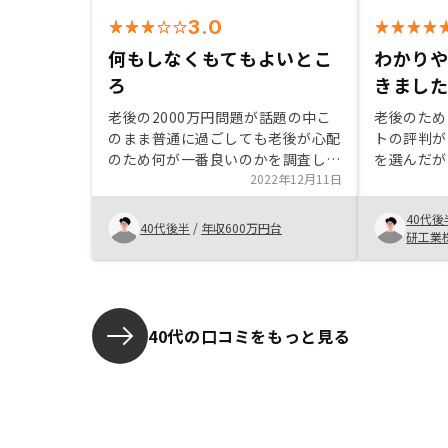
3.0
何もしなくもてもよいとこ
わかり
ろ
きまし
老後の2000万円問題が話題の中こ
老後のため
のまま普通に過ごしても老後が心配
トの評判が
のため何が一番良いのかを調査しな
を選んだが
がらこの不動産投資のことを知っ
2022年12月11日
丁寧に対応
た。 先のことで投資たらすぐ戻っ
触でした。 デジタル化が進んで
40代後
てくるものではない不安を持ちつつ
ること、デ
40代後半
/
年収600万円台
研工業
確実に老後の心配をしなくても良い
などもとて
ということが始めてみようと思った
た。
きっかけである
40代の口コミをもっと見る