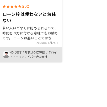
5.0
ローン枠は使わないと勿体
ない
若い人ほど早くに始められるので、
時間を味方に付ける意味でもお勧め
です。 ローンは悪いことではない
ので、貸してくれる分だけ有効活用
2026年01月24日
しないと損ですね。 色々な投資を
40代後半
/
年収1000万円台
/
デロイ
していても、不動産投資は自分には
トトーマツサイバー合同会社
縁のないものと思っていましたが、
意外にも敷居が低くてびっくりで
す。始めたばかりではありますが、
様子を見て追加物件も検討したいで
すね。