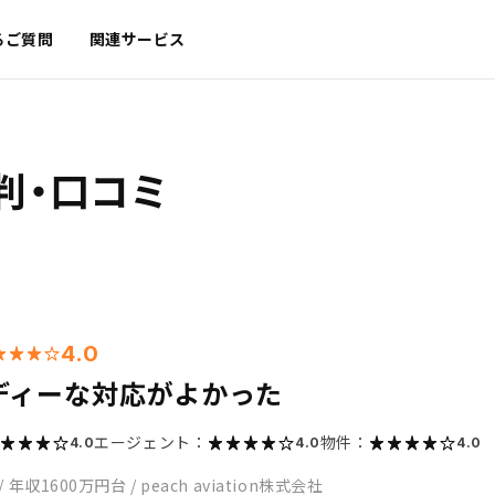
るご質問
関連サービス
判・口コミ
4.0
ディーな対応がよかった
エージェント：
物件：
4.0
4.0
4.0
/
年収1600万円台
/
peach aviation株式会社