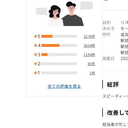
目的
リ
決め手
セ
物件
追
5
2176件
駅徒
4
3634件
駅徒
駅徒
3
1194件
掲載日
20
2
85件
1
1件
総評
全ての評価を見る
スピーディー
改善し
担当者が忙し