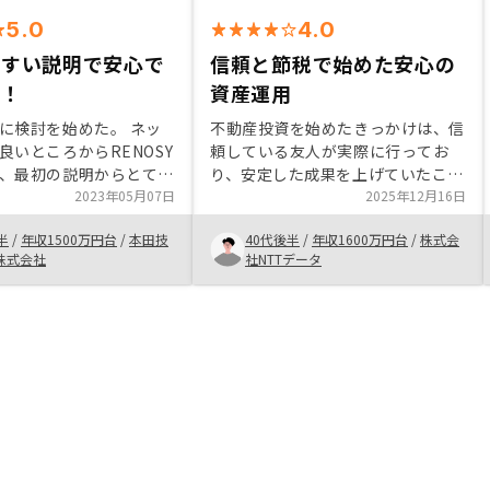
5.0
4.0
やすい説明で安心で
信頼と節税で始めた安心の
た！
資産運用
に検討を始めた。 ネッ
不動産投資を始めたきっかけは、信
良いところからRENOSY
頼している友人が実際に行ってお
、最初の説明からとても
り、安定した成果を上げていたこと
していただいたのが好感
2023年05月07日
でした。将来的な節税対策としても
2025年12月16日
い
魅力を感じ、資産形成の一環として
半
/
年収1500万円台
/
本田技
40代後半
/
年収1600万円台
/
株式会
ータに基づいた物件選定
検討を開始しました。 購入を決め
株式会社
社NTTデータ
も良いと思い決めまし
た理由は、立地や管理体制など物件
の質が高く、長期的な安心感が得ら
れたからです。不動産投資は、信頼
できる情報と確かな物件選びが重要
だと思います。堅実に資産を築きた
い方にはとてもおすすめです。