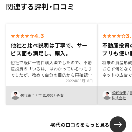
関連する評判・口コミ
4.3
3
他社と比べ説明は丁寧で、サー
不動産投資
ビス面も満足し、購入。
プリも使い
他社で既に一物件購入済でしたので、不動
将来の資産形
産投資の「いろは」はわかっているつもり
おらず何とな
でしたが、改めて自分の目的から再確認す
ネットの広告で
る形でイチから教えていただき、再認識す
2022年03月18日
を聞いてみるこ
ることが多々ありました。また、物件につ
容は端的でリ
40代後半
/
いては複数ご紹介いただく中で、納得感が
りとあったた
40代後半
/
年収1000万円台
株式会社
得られるまでご紹介いただくとともに、他
きました。ま
社に負けないサービスも実施していただい
め、運用状況
たと感じています。更に、ローンについて
のも良い点で
は時間がギリギリとなった中で、自宅近く
の悩みや不安
40代の口コミをもっと見る
まで足を運んでいただき、間に合うように
でも構いませ
手続きを進めていただきました。以上の通
ると良い