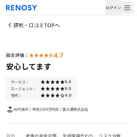
ログイン
評判・口コミTOPへ
4.7
総合評価：
安心してます
サービス：
5.0
エージェント：
5.0
物件：
4.0
40代後半
/
年収1500万円台
/
富士通株式会社
目的
老後の年金対策、 生命保険代わり、 リスク分散