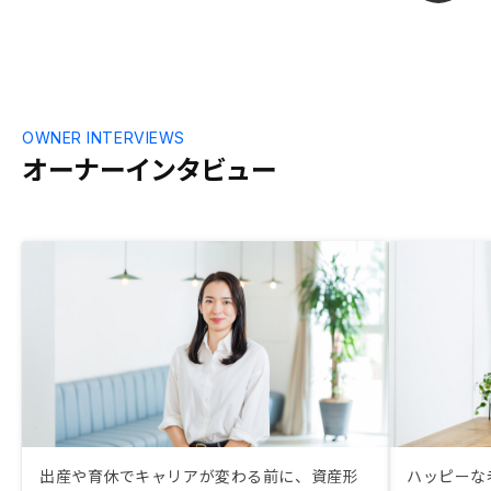
り、入り口から満足して取引をすることが
出来たと思っています。不動産投資はこれ
からが本番ですので、引き続いての万全な
体制でのフォローをお願いしたいと思って
おります。よろしくお願いいたします。購
入前と比べると、購入後のフォローが乏し
OWNER INTERVIEWS
いように感じますので、そこは充実させて
オーナーインタビュー
欲しいです。
出産や育休でキャリアが変わる前に、資産形
ハッピーな