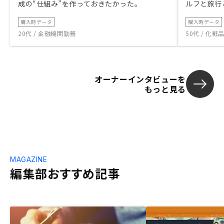
成の“仕組み”を作っておきたかった。
ルフと旅行
購入時データ
購入時データ
20代 / 金融機関勤務
50代 / 化
オーナーインタビューを
もっと見る
MAGAZINE
編集部おすすめ記事