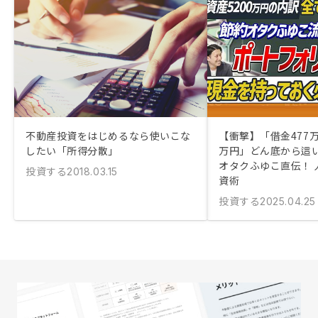
不動産投資をはじめるなら使いこな
【衝撃】「借金477万
したい「所得分散」
万円」どん底から這
オタクふゆこ直伝！ 
投資する
2018.03.15
資術
投資する
2025.04.25