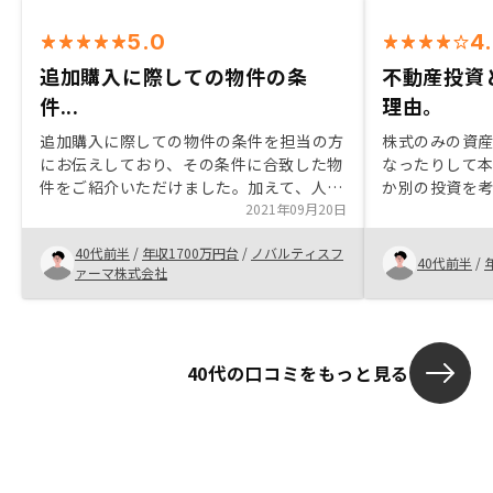
5.0
4
追加購入に際しての物件の条
不動産投資と
件...
理由。
追加購入に際しての物件の条件を担当の方
株式のみの資
にお伝えしており、その条件に合致した物
なったりして
件をご紹介いただけました。加えて、人気
か別の投資を
エリアの物件だったということもあり、ス
2021年09月20日
検討しました
ピード感をもって物件の確保と提案をいた
ノ、アパートなど
40代前半
/
年収1700万円台
/
ノバルティスフ
だけたことも今回は決め手となりました。
討しましたが
40代前半
/
ァーマ株式会社
アプリ上でローンの繰り上げ返済について
慮して区分マ
もシミュレーションが出来るようになると
ンションを検
良いと思っています。（もし既に存在して
いくつか話を
いるようであれば、こちらの理解不足でス
んの知識と経験
40代の口コミをもっと見る
ミマセン。）
ました。決め
の良さでした