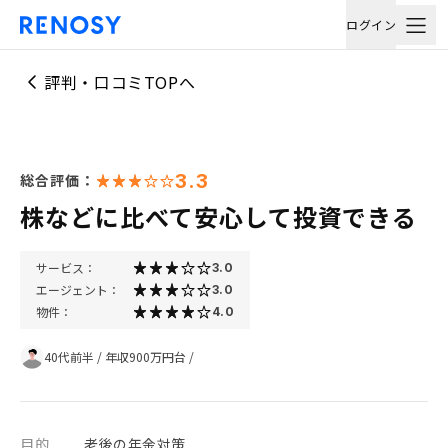
ログイン
評判・口コミTOPへ
3.3
総合評価：
株などに比べて安心して投資できる
サービス：
3.0
エージェント：
3.0
物件：
4.0
40代前半
/
年収900万円台
/
目的
老後の年金対策