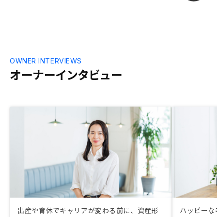
訂正できない
回か往復する
思いました。
OWNER INTERVIEWS
オーナーインタビュー
出産や育休でキャリアが変わる前に、資産形
ハッピーな