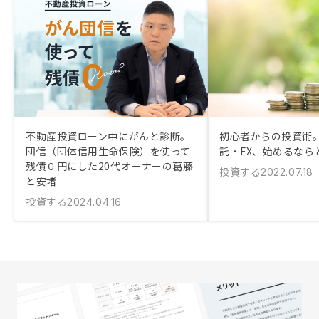
不動産投資ローン中にがんと診断。
初心者からの投資術
団信（団体信用生命保険）を使って
託・FX、始めるなら
残債０円にした20代オーナーの葛藤
投資する
2022.07.18
と安堵
投資する
2024.04.16