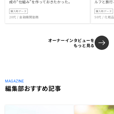
成の“仕組み”を作っておきたかった。
ルフと旅行
購入時データ
購入時データ
20代 / 金融機関勤務
50代 / 化
オーナーインタビューを
もっと見る
MAGAZINE
編集部おすすめ記事