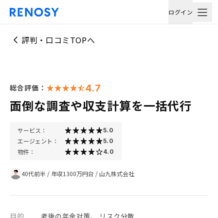
ログイン
評判・口コミTOPへ
4.7
総合評価：
面倒な調査や収支計算を一括代行
サービス：
5.0
エージェント：
5.0
物件：
4.0
40代前半
/
年収1300万円台
/
山九株式会社
目的
老後の年金対策、 リスク分散