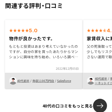
関連する評判・口コミ
5.0
4
物件が良かったです。
家賃収入に
もともと投資はあまり考えていなかったの
父の死後取っ
ですが、自分の家を買ったあたりからマン
少しでもリス
ションに興味を持ち始め、いろいろ調べて
さない運用で
いく中で不動産投資の情報を目にしたのが
始まりです。 
きっかけです。 不動産投資については投
も面倒なため
2022年12月05日
資額も大きいため怖さもありましたし、不
えて行動しな
動産投資自体にあまり良いイメージはあり
ーの説明を受
40代前半
/
40代前半
/
年収1100万円台
/
Salesforce
ませんでした。 今回は良い物件が見つか
理をお任せでき
ーネットイ
り、良かったです。
ので最悪他の不
場価値にほぼ
る事 この辺が
にしました。
40代の口コミをもっと見る
の見本は欲しか