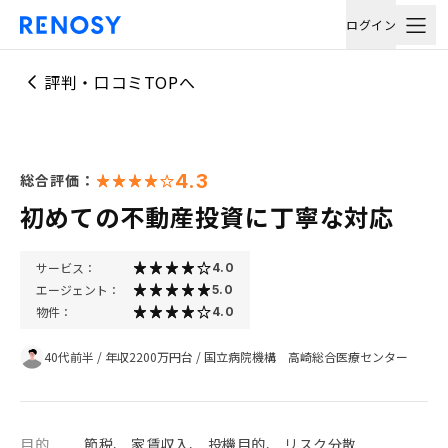
ログイン
評判・口コミTOPへ
4.3
総合評価：
初めての不動産投資に丁寧な対応
サービス：
4.0
エージェント：
5.0
物件：
4.0
40代前半
/
年収2200万円台
/
国立病院機構 高崎総合医療センター
目的
節税、 家賃収入、 投機目的、 リスク分散