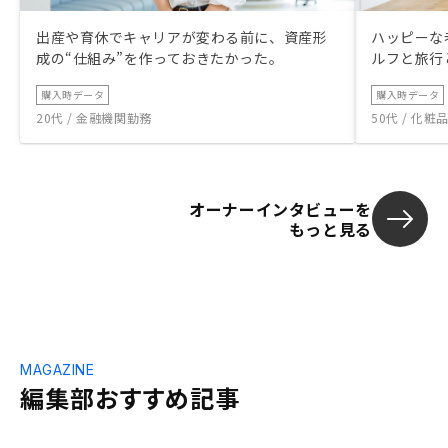
出産や育休でキャリアが変わる前に、資産形
ハッピーな
成の“仕組み”を作っておきたかった。
ルフと旅行
購入時データ
購入時データ
20代 / 金融機関勤務
50代 / 化
オーナーインタビューを
もっと見る
MAGAZINE
編集部おすすめ記事