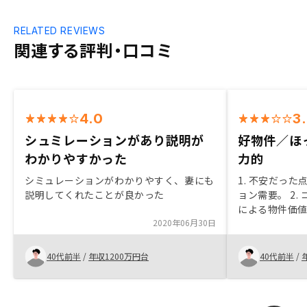
RELATED REVIEWS
関連する評判・口コミ
4.0
3
シュミレーションがあり説明が
好物件／ほ
わかりやすかった
力的
シミュレーションがわかりやすく、妻にも
1. 不安だっ
説明してくれたことが良かった
ョン需要。 2. コロナが影響した点 コロナ
による物件価値の中
2020年06月30日
の決め手 物件の魅力。 4.
の比較 長期的
5. 手続きで
40代前半
/
年収1200万円台
40代前半
/
だが、対応す
った。金融商
た。対応され