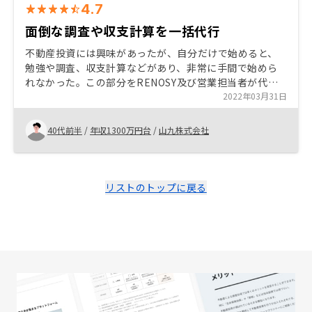
4.7
面倒な調査や収支計算を一括代行
不動産投資には興味があったが、自分だけで始めると、
勉強や調査、収支計算などがあり、非常に手間で始めら
れなかった。この部分をRENOSY及び営業担当者が代行
してくれる事で不動産投資へ積極的になり、購入を決意
2022年03月31日
出来た。 都内だけで無く、郊外や海外物件も一つの商品
として取り揃えて欲しい。
40代前半
/
年収1300万円台
/
山九株式会社
リストのトップに戻る