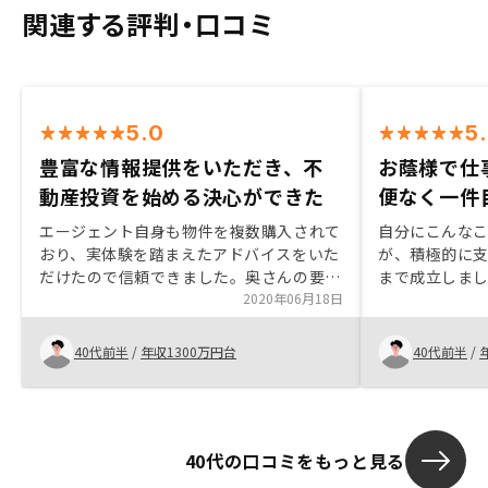
関連する評判・口コミ
5.0
5
豊富な情報提供をいただき、不
お蔭様で仕
動産投資を始める決心ができた
便なく一件
エージェント自身も物件を複数購入されて
自分にこんな
おり、実体験を踏まえたアドバイスをいた
が、積極的に
だけたので信頼できました。奥さんの要望
まで成立しま
と私の希望の双方に対して、粘り強く様々
2020年06月18日
続き、その後
な情報を提供いただけました。最近登場し
ありましたが
た面談不要のアプリやネットによる詳細な
様で仕事と子
40代前半
/
年収1300万円台
40代前半
/
物件情報、返済プランのリアルタイム提供
件目の購入が
をさらに向上させていってください。
いました！今後
るレクチャー
参加したいと
40代の口コミをもっと見る