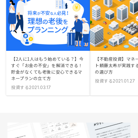
【2人に1人はもう始めている？】今
【不動産投資】マネ
すぐ「お金の不安」を解消できる！
ト頼藤太希が実践す
貯金がなくても老後に安心できるマ
の選び方
ネープランの立て方
投資する
2021.01.27
投資する
2021.03.17