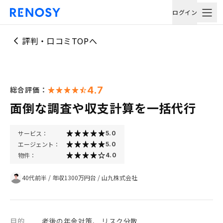
ログイン
評判・口コミTOPへ
4.7
総合評価：
面倒な調査や収支計算を一括代行
サービス：
5.0
エージェント：
5.0
物件：
4.0
40代前半
/
年収1300万円台
/
山九株式会社
目的
老後の年金対策、 リスク分散