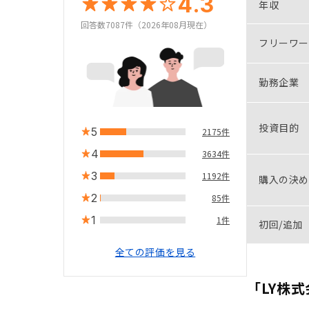
4.3
年収
回答数7087件（2026年08月現在）
フリーワー
勤務企業
投資目的
5
2175件
4
3634件
3
1192件
購入の決め
2
85件
1
1件
初回/追加
全ての評価を見る
「LY株