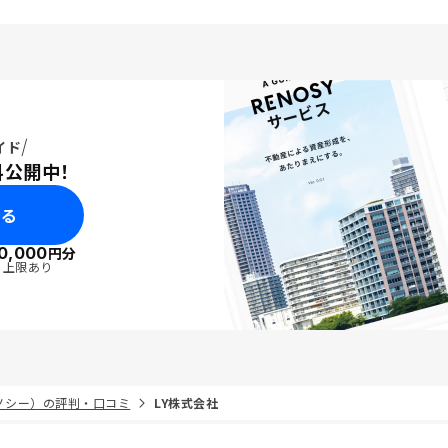
イド
料公開中！
みる
0,000
円分
・上限あり
リノシー）の評判・口コミ
LY株式会社