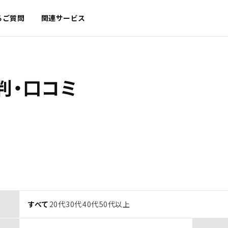
るご質問
関連サービス
判・口コミ
すべて
20代
30代
40代
50代以上