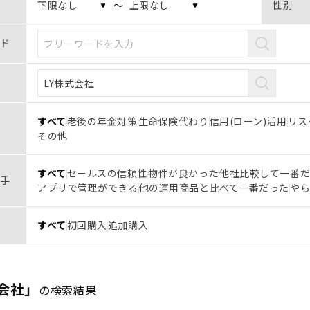
〜
性別
ド
すべて
老後の年金対策
生命保険代わり
信用(ローン)活用
リス
その他
すべて
セールスの信頼性
物件が良かった
他社比較して一番
手
アプリで管理ができる
他の運用商品と比べて一番だった
や
すべて
初回購入
追加購入
式会社」
の検索結果