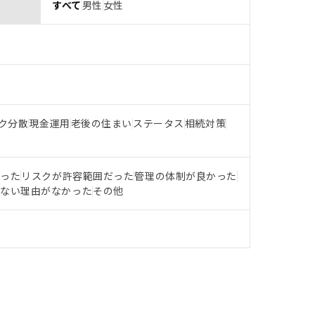
すべて
男性
女性
ク分散
現金運用
老後の住まい
ステータス
相続対策
だった
リスクが許容範囲だった
管理の体制が良かった
らない理由がなかった
その他