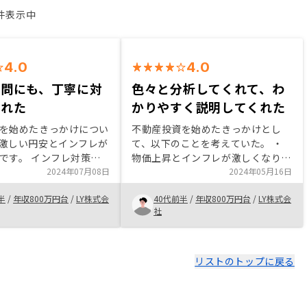
2件表示中
4.0
4.0
質問にも、丁寧に対
色々と分析してくれて、わ
くれた
かりやすく説明してくれた
を始めたきっかけについ
不動産投資を始めたきっかけとし
激しい円安とインフレが
て、以下のことを考えていた。 ・
です。 インフレ対策と
物価上昇とインフレが激しくなり、
作があったほうが良いと
2024年07月08日
対抗手段を色々と探していた。 ・
2024年05月16日
 RENOSYで購入を決
現在税金が高いため、節税できる手
半
/
年収800万円台
/
LY株式会
40代前半
/
年収800万円台
/
LY株式会
、物件が良かったからで
段を探していた。 ・定年退職以
社
サポートメンバーの対応
降、退職金以外の収入源を探してい
です。
た。 ちょうどRENOSY様からの説
明会に参加して、良かったと思い、
購入まで進めていた。
リストのトップに戻る