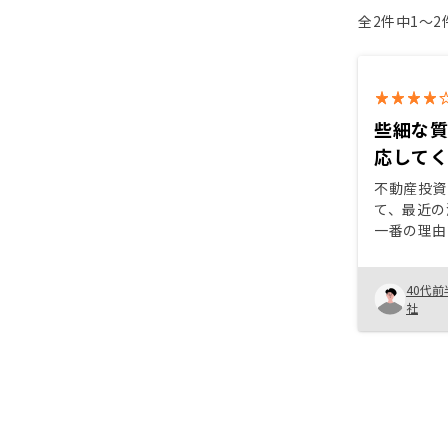
全2件中1〜
些細な
応して
不動産投資
て、最近の
一番の理由
して、不動
思いました。
40代前
めた理由は
社
す。 また
も良かった