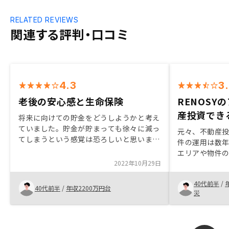
RELATED REVIEWS
関連する評判・口コミ
4.3
3
老後の安心感と生命保険
RENOSY
産投資でき
将来に向けての貯金をどうしようかと考え
ていました。貯金が貯まっても徐々に減っ
元々、不動産
てしまうという感覚は恐ろしいと思いま
件の運用は数
す。不動産は不労所得としての安心感があ
エリアや物件
り、また団信もあるので生命保険がわりに
2022年10月29日
ことが必要と考
もいいと思います。
の購入を検討
40代前半
/
RENOSYの
40代前半
/
年収2200万円台
災
じました。