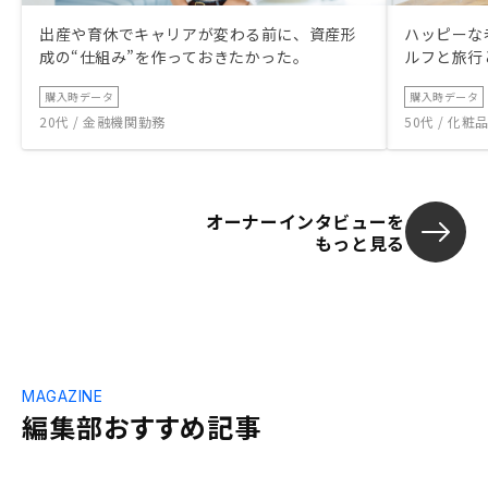
出産や育休でキャリアが変わる前に、資産形
ハッピーな
成の“仕組み”を作っておきたかった。
ルフと旅行
購入時データ
購入時データ
20代 / 金融機関勤務
50代 / 化
オーナーインタビューを
もっと見る
MAGAZINE
編集部おすすめ記事