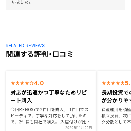
いました。
RELATED REVIEWS
関連する評判・口コミ
4.0
5
対応が迅速かつ丁寧なためリピ
長期投資で
ート購入
が分かりや
今回RENOSYで2件目を購入。 1件目でス
資産運用を積
ピーディで、丁寧な対応をして頂けたの
積立投資、次
で、2件目も同社で購入。 入居付けが比較
ク分散として
的しやすい物件を選定している事や、利益
2020年11月20日
めました。 短