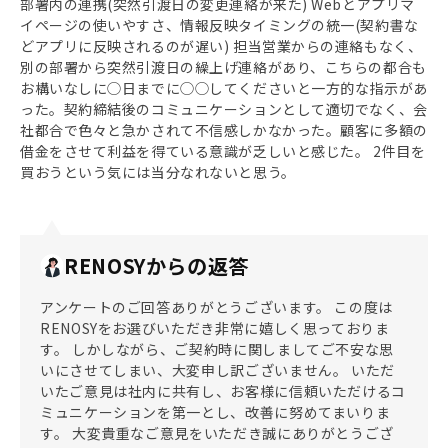
部署内の連携(突然引渡日の変更連絡が来た) Webとアプリマ
イページの使いやすさ、情報反映タイミングの統一(契約書な
どアプリに反映されるのが遅い) 担当営業からの連絡もなく、
別の部署から突然引渡日の繰上げ連絡があり、こちらの都合も
お構いなしに◯日までに◯◯してくださいと一方的な指示があ
った。契約締結後のコミュニケーションとして適切でなく、会
社都合で色々と急かされて不信感しかなかった。顧客に多額の
借金をさせて利益を得ている意識が乏しいと感じた。 2件目を
買おうという気には当分なれないと思う。
RENOSYからの返答
アンケートのご回答ありがとうございます。 この度は
RENOSYをお選びいただき非常に嬉しく思っておりま
す。 しかしながら、ご契約時に関しましてご不安な思
いにさせてしまい、大変申し訳ございません。 いただ
いたご意見は社内に共有し、お客様に信頼いただけるコ
ミュニケーションを第一とし、改善に努めてまいりま
す。 大変貴重なご意見をいただき誠にありがとうござ