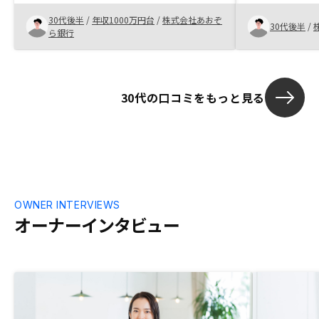
分も上乗せされている事から仲介物件に比
動産投資のリ
30代後半
/
年収1000万円台
/
株式会社あおぞ
べ物件価格は相応に高いものの、駅近築浅
で、リスク回
30代後半
/
ら銀行
の物件を取り扱っている事から、安心して
長期保有用に購入出来ました。 契約まで
の流れは、迅速ではあったものの、事務的
な面もあり、契約後の流れが分かりにくか
30代の口コミをもっと見る
った点か少し残念です。迅速な対応で進め
ていくことで契約の可能性を高める事も企
図しているのかも知れませんが、もう少し
流れを整理して購入希望者に説明してもい
いと思います。アプリへの反映が遅く感じ
ます。もう少し反映スピードを速くできな
いでしょうか？また今後の返済のシミュレ
ーションをして行く上でもう少し詳細な条
OWNER INTERVIEWS
件を入力して算出しやすくしてもらえると
オーナーインタビュー
嬉しいです。