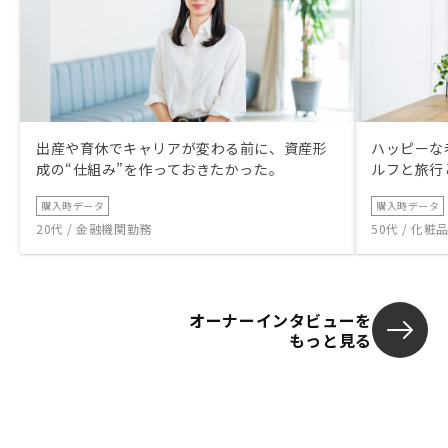
出産や育休でキャリアが変わる前に、資産形
ハッピーな
成の“仕組み”を作っておきたかった。
ルフと旅行
購入時データ
購入時データ
20代 / 金融機関勤務
50代 / 化
オーナーインタビューを
もっと見る