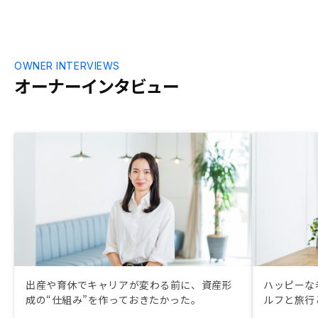
フローでは足が出るケースも良い物件では
発生するため、取組み初期の毎月のキャッ
シュフローからプラマイゼロくらいの水準
の物件価格であるという事なしと考えま
す。
OWNER INTERVIEWS
オーナーインタビュー
出産や育休でキャリアが変わる前に、資産形
ハッピーな
成の“仕組み”を作っておきたかった。
ルフと旅行