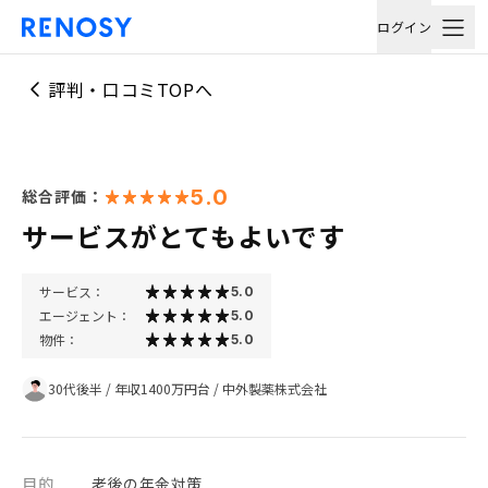
ログイン
評判・口コミTOPへ
5.0
総合評価：
サービスがとてもよいです
サービス：
5.0
エージェント：
5.0
物件：
5.0
30代後半
/
年収1400万円台
/
中外製薬株式会社
目的
老後の年金対策