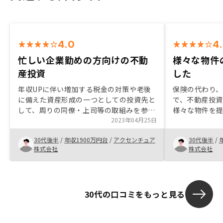
4.0
4
忙しい企業勤めの方向けの不動
様々な物件
産投資
した
年収UPに伴い増加する税金の対策や老後
保険の代わり
に備えた資産形成の一つとしての投資先と
で、不動産投
して、周りの同僚・上司等の取組みを参考
様々な物件を
にして不動産投資に興味を持ったのがきっ
2023年04月25日
件に合ういい
かけ。 投資と言っても不動産賃貸業にな
した。今後も
30代後半
/
年収1900万円台
/
アクセンチュア
30代後半
/
るため勉強はする事に越したことはない
たいと思いま
株式会社
株式会社
が、特に企業勤めで忙しい人向けにはマー
ジンが少しかかってもワンストップサービ
スとして提供するRENOSYの活用は取組み
やすいと感じる。購入後の管理やその後の
30代の口コミをもっと見る
物件紹介等も含め、安心してお取引出来る
と感じました。ワンストップサービスを提
供している分、ローン返済時のキャッシュ