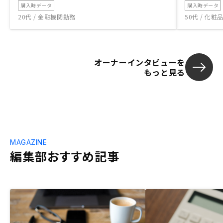
購入時データ
購入時データ
20代 / 金融機関勤務
50代 / 化
オーナーインタビューを
もっと見る
MAGAZINE
編集部おすすめ記事