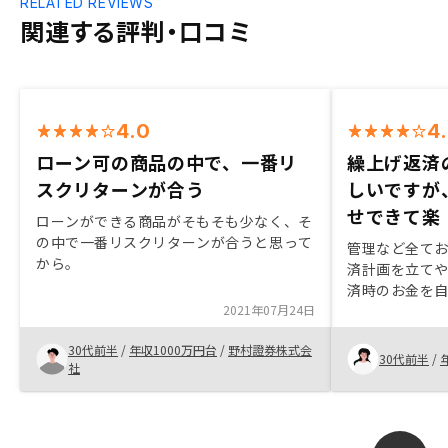
RELATED REVIEWS
関連する評判・口コミ
4.0
4
ローン可の商品の中で、一番リ
繰上げ返済
スクリターンが合う
しいですが
せできて楽
ローンができる商品がそもそも少なく、そ
の中で一番リスクリターンが合うと思って
管理など全て
から。
済計画を立て
済時のお金を
2021年07月24日
テムがあると
30代前半
/
年収1000万円台
/
野村證券株式会
30代前半
/
社