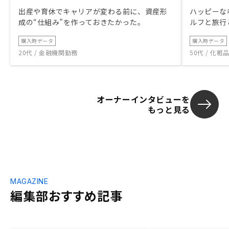
出産や育休でキャリアが変わる前に、資産形
ハッピーな
成の“仕組み”を作っておきたかった。
ルフと旅行
購入時データ
購入時データ
20代 / 金融機関勤務
50代 / 化
オーナーインタビューを
もっと見る
MAGAZINE
編集部おすすめ記事