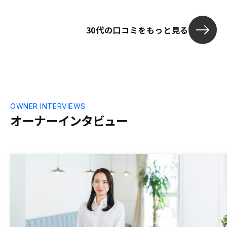
が具体的 で安
プリで収支・
30代の口コミをもっと見る
でき、手間が少ない ◆ ご検討
おすすめポイン
ーンを活用して
ッジとして実
み込める ・オ
間を取られにく
すい ・入居募
運用の手間が
OWNER INTERVIEWS
やMTGのリン
オーナーインタビュー
ので、事前にM
とか、マイペー
URLを用意す
てもらえると助かりま
続きにおいて
LINEのメッ
ステータス確
話はほとんど
めるか、もし
場面を用意し