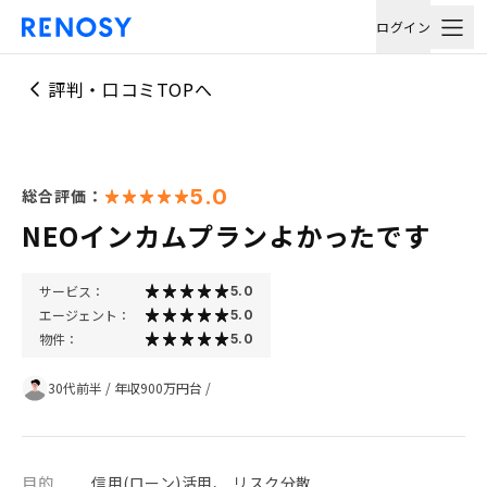
ログイン
評判・口コミTOPへ
5.0
総合評価：
NEOインカムプランよかったです
サービス：
5.0
エージェント：
5.0
物件：
5.0
30代前半
/
年収900万円台
/
目的
信用(ローン)活用、 リスク分散