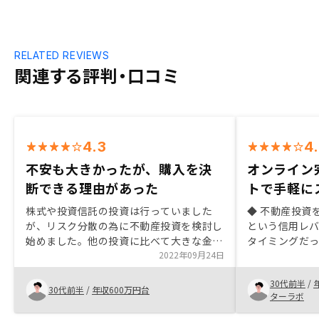
RELATED REVIEWS
関連する評判・口コミ
4.3
4
不安も大きかったが、購入を決
オンライン
断できる理由があった
トで手軽に
株式や投資信託の投資は行っていました
◆ 不動産投資
が、リスク分散の為に不動産投資を検討し
という信用レバ
始めました。他の投資に比べて大きな金額
タイミングだっ
を動かす必要があることに不安はありまし
2022年09月24日
て 実物資産 
たが、RENOSYのサービスでリスクを低減
込みたかった ◆ RENOSY で購入を決めた
30代前半
/
できることを知り購入を決断しました。営
理由 ・想定利
30代前半
/
年収600万円台
ターラボ
業の方の説明もわかりやすく、親身だった
許容範囲内 に
のも良かったポイントです。
（入居付け・