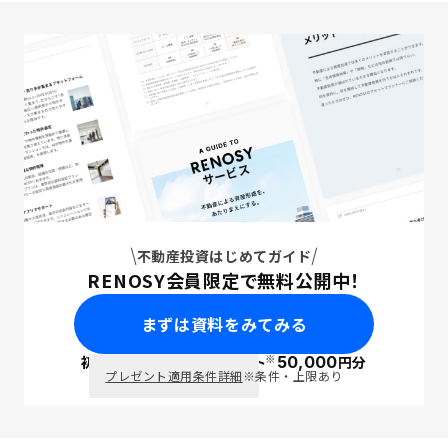
不動産投資はじめてガイド
RENOSY会員限定で無料公開中！
まずは資料をみてみる
※
初回面談で
ポイント
50,000
円分
PayPay
プレゼント適用条件詳細
※条件・上限あり