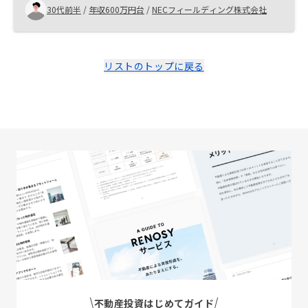
の公開(物件の家賃下落率や利回り、節税効果度合いなど)
30代前半
/
年収600万円台
/
NECフィールディング株式会社
リストのトップに戻る
不動産投資はじめてガイド