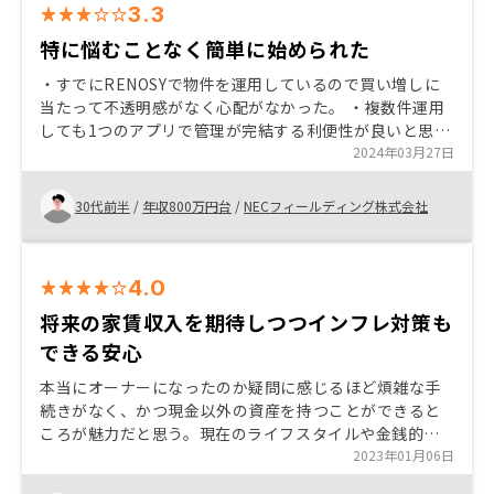
3.3
特に悩むことなく簡単に始められた
・すでにRENOSYで物件を運用しているので買い増しに
当たって不透明感がなく心配がなかった。 ・複数件運用
しても1つのアプリで管理が完結する利便性が良いと思っ
た。 ・担当の営業さんに押し売り感が全くなかった。
2024年03月27日
30代前半
/
年収800万円台
/
NECフィールディング株式会社
4.0
将来の家賃収入を期待しつつインフレ対策も
できる安心
本当にオーナーになったのか疑問に感じるほど煩雑な手
続きがなく、かつ現金以外の資産を持つことができると
ころが魅力だと思う。現在のライフスタイルや金銭的余
裕に合わせてスモールスタートできることもメリットの1
2023年01月06日
つ。 サンプル物件ではなく実際のユーザさんの生データ