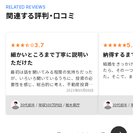
RELATED REVIEWS
関連する評判・口コミ
3.7
5
細かいところまで丁寧に説明い
納得するま
ただけた
結婚をきっか
たら、その一
最初は話を聞いてみる程度の気持ちだった
た。そこで、
が、いろいろ聞いているうちに、投資の必
を聞いてきた
要性を感じ、総合的に考え、不動産投資を
らず、不安だ
始めてみることにした。 その人の資産形
2023年05月08日
うと、PayPa
成という観点でいろいろアドバイスいただ
リノシーにも
けたので勉強になった。デジタル化による
30代前半
/
年収500万円台
/
栃木県庁
30代前半
/
かの違いだっ
利便性がある一方、信頼性という部分では
て済むことな
アナログの方がいい部分もあるかと思いま
たので購入を
すので、そのバランスが重要かなと、手続
きを進める中で感じました。