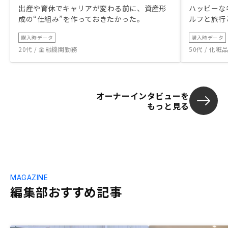
出産や育休でキャリアが変わる前に、資産形
ハッピーな
成の“仕組み”を作っておきたかった。
ルフと旅行
購入時データ
購入時データ
20代 / 金融機関勤務
50代 / 化
オーナーインタビューを
もっと見る
MAGAZINE
編集部おすすめ記事