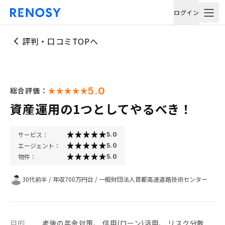
ログイン
評判・口コミTOPへ
5.0
総合評価：
資産運用の1つとしてやるべき！
サービス：
5.0
エージェント：
5.0
物件：
5.0
30代前半
/
年収700万円台
/
一般財団法人首都高速道路技術センター
目的
老後の年金対策、 信用(ローン)活用、 リスク分散