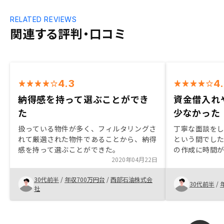
RELATED REVIEWS
関連する評判・口コミ
4.3
4
納得感を持って選ぶことができ
資金借入れ
た
少なかった
扱っている物件が多く、フィルタリングさ
丁寧な面談を
れて厳選された物件であることから、納得
という間でし
感を持って選ぶことができた。
の作成に時間
2020年04月22日
が、Webの利
購入後のフォ
30代前半
/
年収700万円台
/
西部石油株式会
のが契約の決
30代前半
/
社
際に部屋の周
がありました
スの雰囲気や
れば良かったと