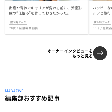
出産や育休でキャリアが変わる前に、資産形
ハッピーな
成の“仕組み”を作っておきたかった。
ルフと旅行
購入時データ
購入時データ
20代 / 金融機関勤務
50代 / 化
オーナーインタビューを
もっと見る
MAGAZINE
編集部おすすめ記事