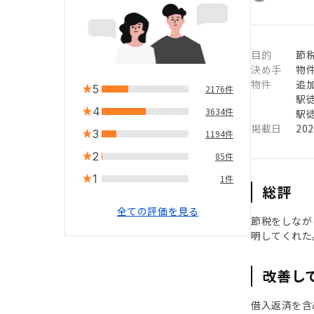
目的
節
決め手
物
物件
追
5
2176件
駅徒
4
3634件
駅徒
掲載日
20
3
1194件
2
85件
1
1件
総評
全ての評価を見る
節税をしなが
明してくれた
改善し
借入返済を含