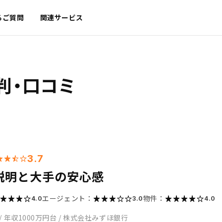
るご質問
関連サービス
判・口コミ
3.7
説明と大手の安心感
エージェント：
物件：
4.0
3.0
4.0
/
年収1000万円台
/
株式会社みずほ銀行