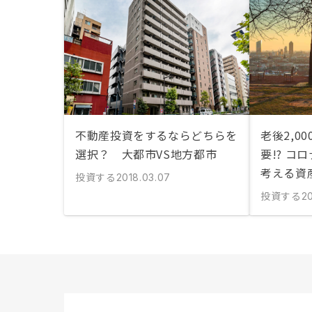
不動産投資をするならどちらを
老後2,0
選択？ 大都市VS地方都市
要!? コ
考える資
投資する
2018.03.07
投資する
20