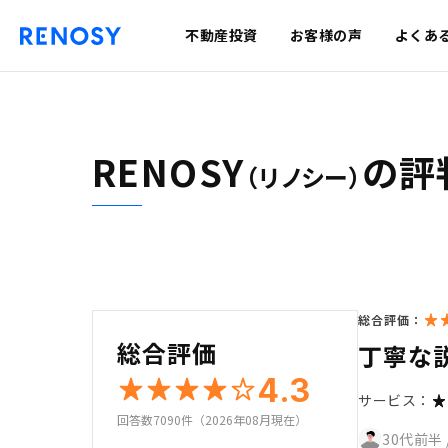
不動産投資
お客様の声
よくあ
RENOSY
の評
（リノシー）
総合評価：
総合評価
丁寧な
4.3
サービス：
回答数7090件（2026年08月現在）
30代前半