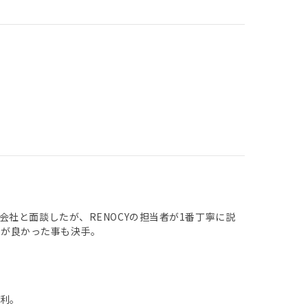
社と面談したが、RENOCYの担当者が1番丁寧に説
手が良かった事も決手。
利。