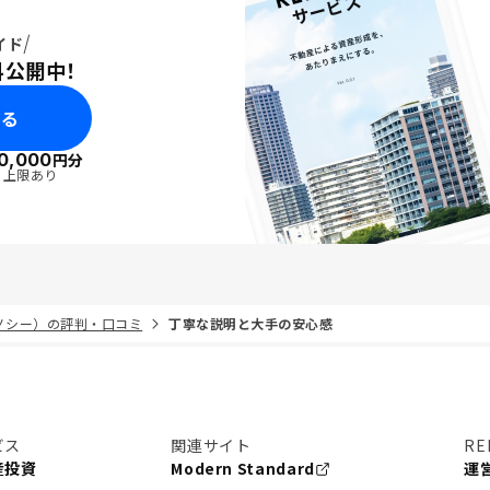
イド
料公開中！
みる
0,000
円分
・上限あり
リノシー）の評判・口コミ
丁寧な説明と大手の安心感
ビス
関連サイト
RE
産投資
Modern Standard
運