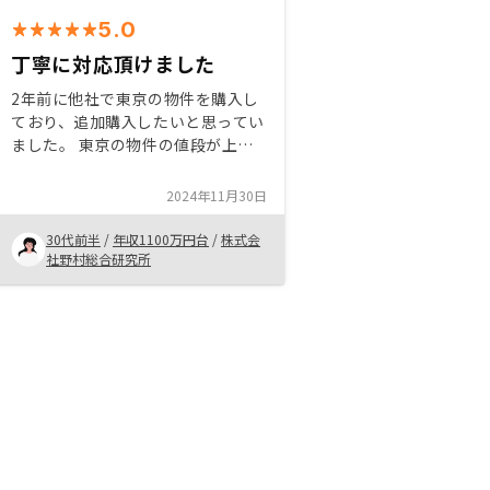
5.0
丁寧に対応頂けました
2年前に他社で東京の物件を購入し
ており、追加購入したいと思ってい
ました。 東京の物件の値段が上が
ってきており、地方都市の物件に興
味があったので、RENOSYさんに紹
2024年11月30日
介いただきました。 分かりやすく
説明してもらえて、安心できまし
30代前半
/
年収1100万円台
/
株式会
た。 また、こちらの不手際で色々
社野村総合研究所
とお手数お掛けしたのですが、真摯
に対応いただき感動しました。あり
がとうございました。