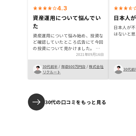
4.3
資産運用について悩んでい
日本人が
た
日本人が不
はないと思
資産運用について悩み始め、投資な
ど確認していたところ広告にて今回
の投資について見かけました。 不
動産の投資は不安が多く、どのよう
2021年09月16日
にやっていくかも分からない状態だ
30代前半
/
年収600万円台
/
株式会社
ったのでとりあえず面談を受けるこ
30代前
リクルート
とに。 リスクについての不安が大
きかったですが、面談にて丁寧に説
明いただき、納得出来るものとなっ
たため購入することにしました。
30代の口コミをもっと見る