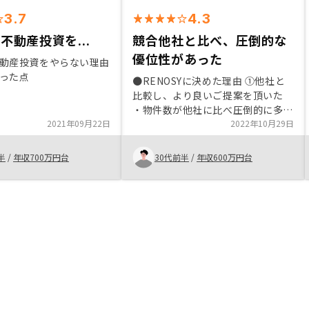
3.7
4.3
不動産投資を...
競合他社と比べ、圧倒的な
優位性があった
動産投資をやらない理由
った点
●RENOSYに決めた理由 ①他社と
比較し、より良いご提案を頂いた
・物件数が他社に比べ圧倒的に多い
2021年09月22日
ため、優良物件をどこよりも多く提
2022年10月29日
案頂いた ・他社物件と比較して、
還元利回りが良かった ②担当者の
半
/
年収700万円台
30代前半
/
年収600万円台
方が信頼出来る方だと感じた ・
「もちろんRENOSYで始めて頂きた
いが、何より重要なのはこのタイミ
ングで不動産投資を始めて長期的な
観点での利益最大化に向けて動き始
めることなので、他社比較した結
果、最悪他社の方で始めて頂いても
構いませんよ」というご意見を頂
き、クライアントファーストの意識
が高く信頼出来る方と感じた・他社