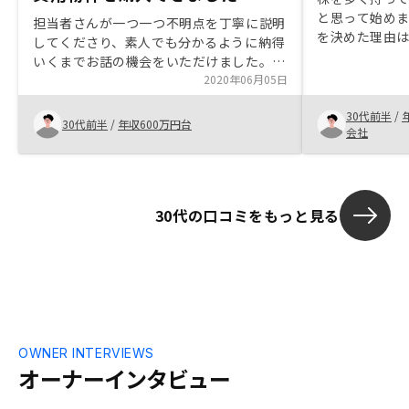
と思って始めま
担当者さんが一つ一つ不明点を丁寧に説明
を決めた理由
してくださり、素人でも分かるように納得
担当のセール
いくまでお話の機会をいただけました。家
す。 やはり、
の近くまで来ていただき子連れでも嫌な顔
2020年06月05日
ぐ売れてしま
せず対応いただけたのがありがたかったで
と思います。特
30代前半
/
す。回りくどい言い方をすることなく率直
30代前半
/
年収600万円台
会社
に意見してくださるのでわかりやすかった
です。不動産のセールスを受けたことがあ
りましたが、しつこいわけでなくメリット
デメリットの説明をきちんとしてくださっ
30代の口コミをもっと見る
たので購入しましたCM等で世間一般に信
頼できる認識を付けるといいと思います
OWNER INTERVIEWS
オーナーインタビュー