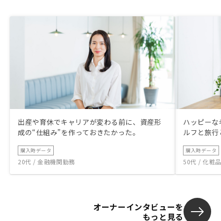
出産や育休でキャリアが変わる前に、資産形
ハッピーな
成の“仕組み”を作っておきたかった。
ルフと旅行
購入時データ
購入時データ
20代 / 金融機関勤務
50代 / 化
オーナーインタビューを
もっと見る