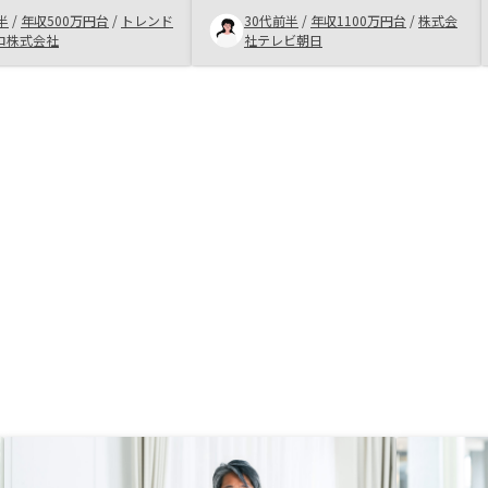
と考えていますが、長期
分にプラスになる運用をサポートし
半
/
年収500万円台
/
トレンド
30代前半
/
年収1100万円台
/
株式会
合いしていただけそうな
てくれると思うので、ぜひ知識がな
ロ株式会社
社テレビ朝日
で購入した理由です。
いから、。と一歩引いてる方にも試
して欲しい