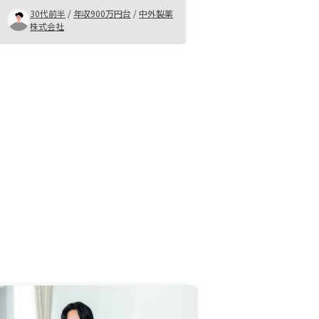
い。 担当者も親身にコミュニケー
30代前半
/
年収900万円台
/
中外製薬
ションをとってくださる。 あとは
株式会社
もう少し手続きなどが楽になるとな
お良くなると思います。