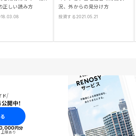
の正しい読み方
況、外からの見分け方
投資する
018.03.08
2021.05.21
イド
料公開中！
みる
0,000
円分
・上限あり