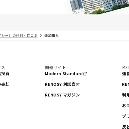
リノシー）の評判・口コミ
追加購入
ビス
関連サイト
RE
産投資
Modern Standard
運
産売却
RENOSY 利諾喜
RE
RENOSY マガジン
利
お
プ
反