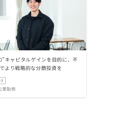
の”キャピタルゲインを目的に、不
でより戦略的な分散投資を
ータ
IT企業勤務