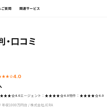
るご質問
関連サービス
判・口コミ
4.0
入
エージェント：
物件：
4.0
4.0
4.0
/
年収1000万円台
/
株式会社JERA