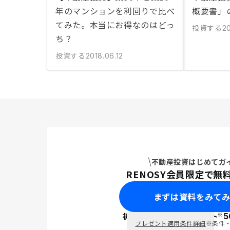
年のマンションを利回りで比べ
概要書」
てみた。本当にお得なのはどっ
投資する
2
ち？
投資する
2018.06.12
不動産投資はじめてガ
RENOSY会員限定で無
まずは資料をみて
※
初回面談で
ポイント
5
PayPay
プレゼント適用条件詳細
※条件