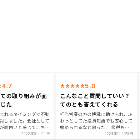
4.7
5.0
しての取り組みが面
こんなこと質問していい？
感じた
てのとも答えてくれる
まれるタイミングで不動
担当営業の方の博識に助けられ、ふ
討しました。会社として
わっとしてた投資知識でも安心して
が面白いと感じてこちら
始められるなと思った。 節税もそ
た。これから物件を増や
2022年01月11日
うですが、RENOSYだとしっかり自
2024年11月25日