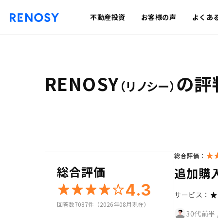
不動産投資
お客様の声
よくあ
RENOSY
の評
（リノシー）
総合評価：
総合評価
追加購
4.3
サービス：
回答数7087件（2026年08月現在）
30代前半