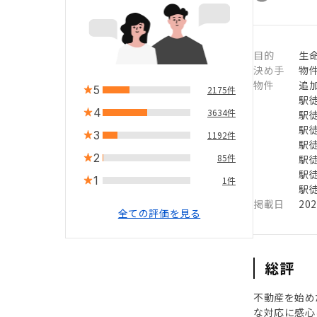
目的
生
決め手
物
物件
追
5
2175件
駅徒
4
3634件
駅徒
駅徒
3
1192件
駅徒
2
85件
駅徒
駅徒
1
1件
駅徒
掲載日
20
全ての評価を見る
総評
不動産を始め
な対応に感心