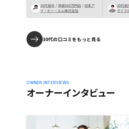
していこう
30代前半
/
年収600万円台
/
日本ア
30代前
的にお付き
イ・ビー・エム株式会社
マイク
点もこちら
30代の口コミをもっと見る
OWNER INTERVIEWS
オーナーインタビュー