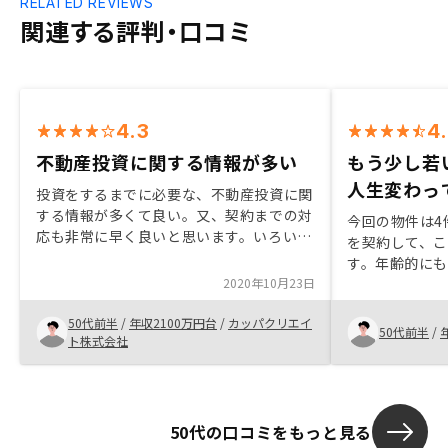
RELATED REVIEWS
関連する評判・口コミ
4.3
4
不動産投資に関する情報が多い
もう少し若
人生変わっ
投資をするまでに必要な、不動産投資に関
する情報が多くて良い。又、契約までの対
今回の物件は4
応も非常に早く良いと思います。いろいろ
を契約して、
な投資を経験してきました。 その中で、
す。年齢的に
不動産投資の利点を比較出来るものが、
2020年10月23日
ろうと思って
もっとあれば良いと思います。
の連絡。 断る
50代前半
/
年収2100万円台
/
カッパクリエイ
いしました。 
50代前半
/
ト株式会社
想像していま
人生変わって
ことなので、
必要です。営
50代の口コミをもっと見る