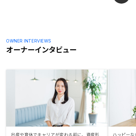
OWNER INTERVIEWS
オーナーインタビュー
出産や育休でキャリアが変わる前に、資産形
ハッピーな