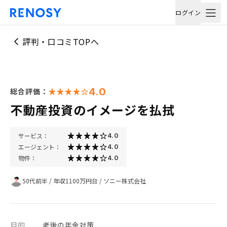
ログイン
評判・口コミTOPへ
4.0
総合評価：
不動産投資のイメージを払拭
サービス：
4.0
エージェント：
4.0
物件：
4.0
50代前半
/
年収1100万円台
/
ソニー株式会社
目的
老後の年金対策