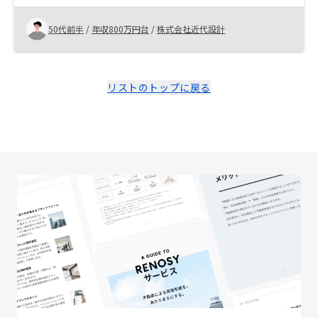
紹介で縁があり取引を行ったが、初回面談から事業部長
が担当されて説明にも一貫性があり、疑問点にも的確に
50代前半
/
年収800万円台
/
株式会社近代設計
回答され、これまで躊躇していた原因が解消され、融資
を受ける条件としては、良いとはいえない条件にもかか
わらず、フルローンで3件成約でき、更に1件の融資も受
ける事になった。 正直、不動産投資をしている実感はな
リストのトップに戻る
いが、来年の確定申告で実感する事になると思います。
対象者の属性により、提案内容も多岐に渡ると思うの
で、難しいと思いますが、不動産投資のロードマップの
様なもので、可視化された説明資料等があれば、更に理
解が早くなるように感じました。