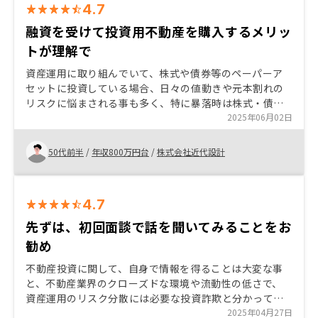
4.7
融資を受けて投資用不動産を購入するメリッ
トが理解で
資産運用に取り組んでいて、株式や債券等のペーパーア
セットに投資している場合、日々の値動きや元本割れの
リスクに悩まされる事も多く、特に暴落時は株式・債券
共に下落する場合があり、リスクヘッジに悩むと思いま
2025年06月02日
す。その点、不動産などのリアルアセットであれば市場
の混乱に左右されず、節税効果も相まって長期の資産運
50代前半
/
年収800万円台
/
株式会社近代設計
用に適していると思います。少しでも興味があれば先ず
は無料相談を受けてみることをおすすめします。
4.7
先ずは、初回面談で話を聞いてみることをお
勧め
不動産投資に関して、自身で情報を得ることは大変な事
と、不動産業界のクローズドな環境や流動性の低さで、
資産運用のリスク分散には必要な投資詐欺と分かってい
ても手が出せなかった。 今回、資産運用のサイトからの
2025年04月27日