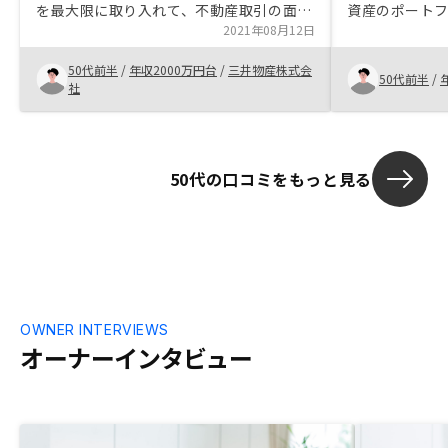
を最大限に取り入れて、不動産取引の面
資産のポート
倒、時間かかるといった常識が変わった。
2021年08月12日
ておく価値は
期の資産運用
50代前半
/
年収2000万円台
/
三井物産株式会
トを感じた。
50代前半
/
社
ざいません。
50代の口コミをもっと見る
OWNER INTERVIEWS
オーナーインタビュー