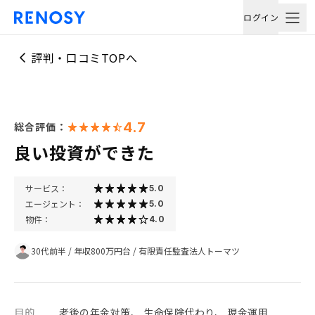
ログイン
評判・口コミTOPへ
4.7
総合評価：
良い投資ができた
サービス：
5.0
エージェント：
5.0
物件：
4.0
30代前半
/
年収800万円台
/
有限責任監査法人トーマツ
目的
老後の年金対策、 生命保険代わり、 現金運用