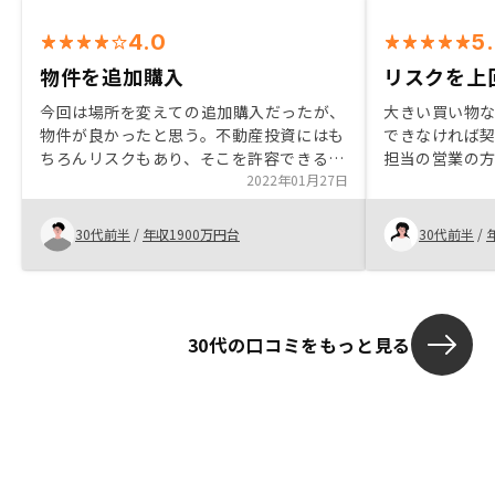
4.0
5
物件を追加購入
リスクを上
今回は場所を変えての追加購入だったが、
大きい買い物
物件が良かったと思う。不動産投資にはも
できなければ
ちろんリスクもあり、そこを許容できるか
担当の営業の
どうかによるが、思っていたよりも、比較
2022年01月27日
リットが上回
的やりやすく、ミドルリスクミドルリター
約しました。 
ンであると思うので、ぜひ挑戦してみてほ
で、リスクを
30代前半
/
年収1900万円台
30代前半
/
しい。
と、東京のマ
る可能性が低
た。
30代の口コミをもっと見る